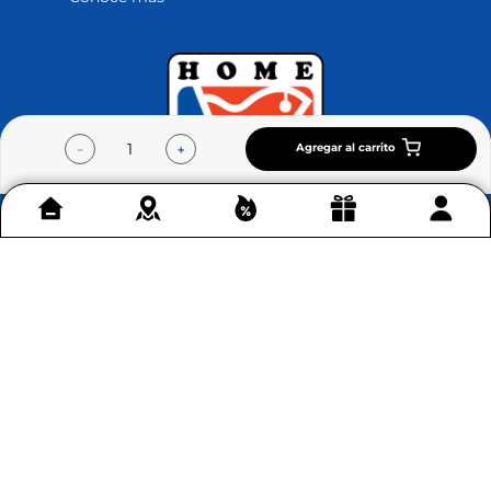
Agregar al carrito
－
＋
Contáctenos
+
Acerca de Home Sentry
+
Permítenos ayudarte
+