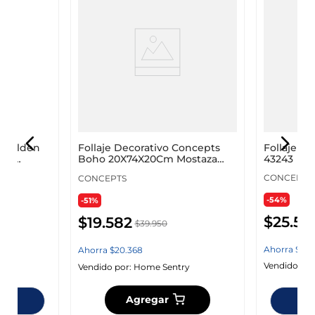
a Golden
Follaje Ar
Follaje Decorativo Concepts
ila
43243
Boho 20X74X20Cm Mostaza
Plastico 42
CONCEPTS
CONCEPTS
-54%
-51%
$
25
.
54
$
19
.
582
$
39
.
950
Ahorra
$
29
.
Ahorra
$
20
.
368
y
Vendido por
Vendido por:
Home Sentry
Agregar
ndas
Dis