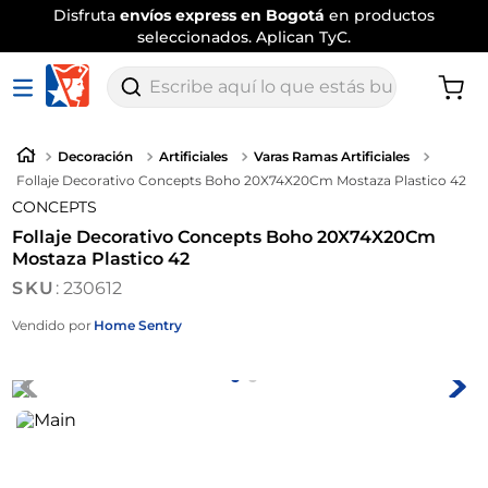
Disfruta
envíos express en Bogotá
en productos
seleccionados. Aplican TyC.
Escribe aquí lo que estás buscando
Decoración
Artificiales
Varas Ramas Artificiales
Follaje Decorativo Concepts Boho 20X74X20Cm Mostaza Plastico 42
CONCEPTS
Follaje Decorativo Concepts Boho 20X74X20Cm
Mostaza Plastico 42
:
230612
Vendido por
Home Sentry