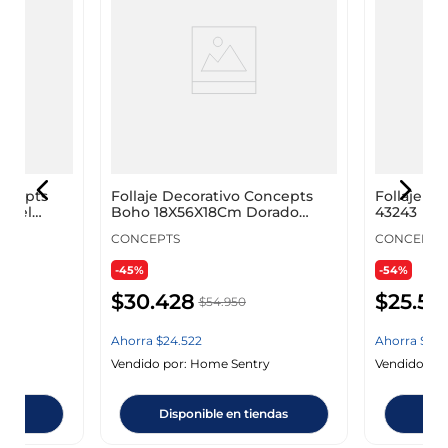
oncepts
Follaje Decorativo Concepts
Follaje Ar
amel
Boho 18X56X18Cm Dorado
43243
Plastico 420
CONCEPTS
CONCEPTS
-45%
-54%
$
30
.
428
$
25
.
54
$
54
.
950
Ahorra
$
24
.
522
Ahorra
$
29
.
y
Vendido por:
Home Sentry
Vendido por
ndas
Disponible en tiendas
Dis