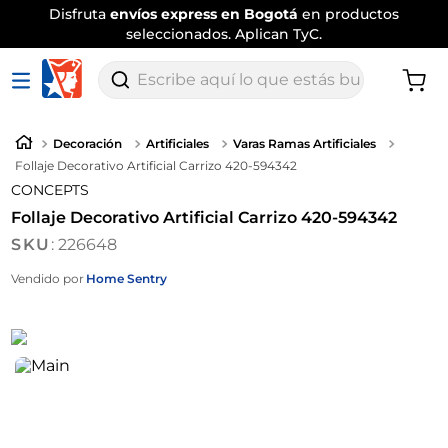
Disfruta
envíos express en Bogotá
en productos
seleccionados. Aplican TyC.
Escribe aquí lo que estás buscando
Decoración
Artificiales
Varas Ramas Artificiales
Follaje Decorativo Artificial Carrizo 420-594342
CONCEPTS
Follaje Decorativo Artificial Carrizo 420-594342
:
226648
Vendido por
Home Sentry