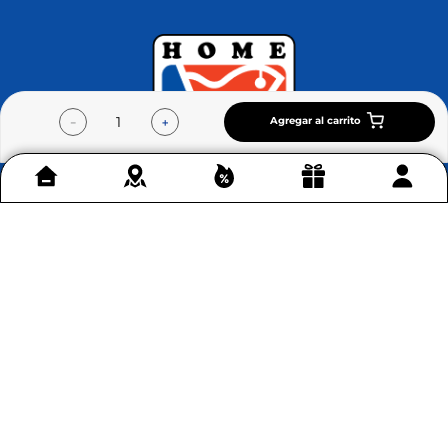
Agregar al carrito
－
＋
Contáctenos
+
Acerca de Home Sentry
+
Permítenos ayudarte
+