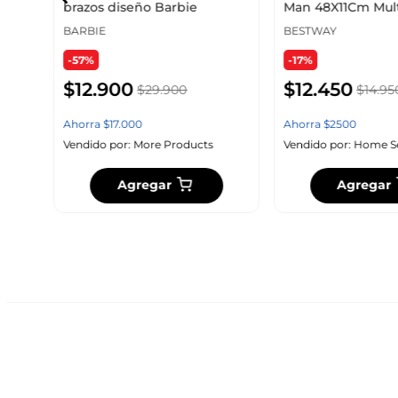
brazos diseño Barbie
Man 48X11Cm Mult
98003
BARBIE
BESTWAY
-57%
-17%
$
12
.
900
$
12
.
450
$
29
.
900
$
14
.
95
Ahorra
$
17
.
000
Ahorra
$
2500
Vendido por:
More Products
Vendido por:
Home S
Agregar
Agregar