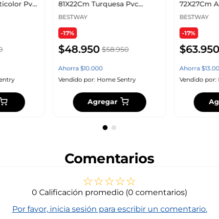
icolor Pvc
81X22Cm Turquesa Pvc
72X27Cm Am
43839
BESTWAY
BESTWAY
-17%
-17%
$
48
.
950
$
63
.
95
0
$
58
.
950
Ahorra
$
10
.
000
Ahorra
$
13
.
0
entry
Vendido por:
Home Sentry
Vendido por:
Agregar
Ag
Comentarios
☆
☆
☆
☆
☆
0 Calificación promedio
(0 comentarios)
Por favor, inicia sesión para escribir un comentario.