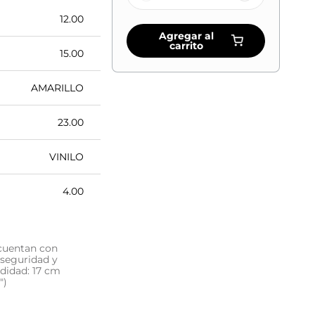
12.00
Agregar al
carrito
15.00
AMARILLO
23.00
VINILO
4.00
 cuentan con
 seguridad y
ndidad: 17 cm
")