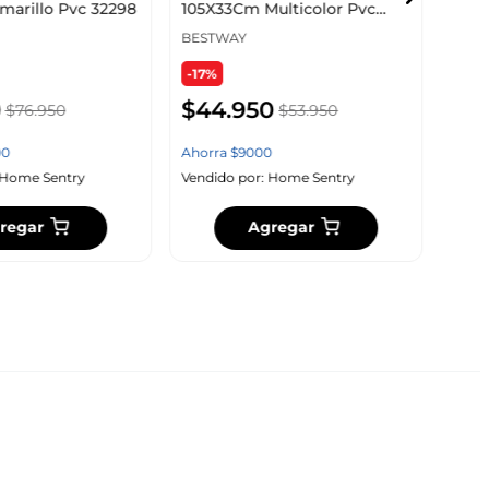
arillo Pvc 32298
105X33Cm Multicolor Pvc
$
5
36352
BESTWAY
-17%
Ahor
0
$
44
.
950
$
76
.
950
$
53
.
950
Vendi
00
Ahorra
$
9000
Home Sentry
Vendido por:
Home Sentry
regar
Agregar