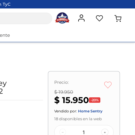
n TyC
iente
ey
Precio:
2
$ 19.950
$ 15.950
-
20
%
Vendido por:
Home Sentry
18
disponibles en la web
–
+