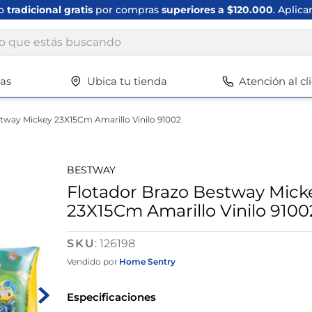
ío
tradicional gratis
por compras
superiores a $120.000
. Aplica
ue estás buscando
tas
Ubica tu tienda
Atención al cl
Términos más buscados
1
.
scrub daddy
tway Mickey 23X15Cm Amarillo Vinilo 91002
2
.
escritorio
3
.
vajilla
BESTWAY
4
.
closet
Flotador Brazo Bestway Mick
23X15Cm Amarillo Vinilo 9100
5
.
cuadros
6
.
espejo
:
126198
7
.
silla
Vendido por
Home Sentry
8
.
vajillas
Especificaciones
9
.
cafetera