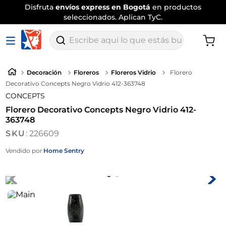
Disfruta
envíos express en Bogotá
en productos
seleccionados. Aplican TyC.
Escribe aquí lo que estás buscando
Decoración
Floreros
Floreros Vidrio
Florero
Decorativo Concepts Negro Vidrio 412-363748
CONCEPTS
Florero Decorativo Concepts Negro Vidrio 412-
363748
:
226609
Vendido por
Home Sentry