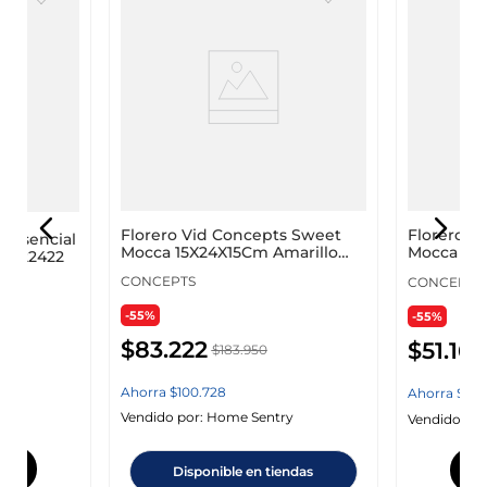
Florero Vid Concepts Sweet
Florero O
m Esencial
Mocca 15X24X15Cm Amarillo
Mocca 16
13-22422
Vidrio 41
Vidrio 413
CONCEPTS
CONCEPTS
-55%
-55%
$
83
.
222
$
51
.
16
$
183
.
950
Ahorra
$
100
.
728
Ahorra
$
61
.
y
Vendido por:
Home Sentry
Vendido por
Disponible en tiendas