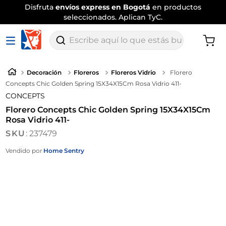
Disfruta
envíos express en Bogotá
en productos
seleccionados. Aplican TyC.
Escribe aquí lo que estás buscando
Decoración
Floreros
Floreros Vidrio
Florero
Concepts Chic Golden Spring 15X34X15Cm Rosa Vidrio 411-
CONCEPTS
Florero Concepts Chic Golden Spring 15X34X15Cm
Rosa Vidrio 411-
:
237479
Vendido por
Home Sentry