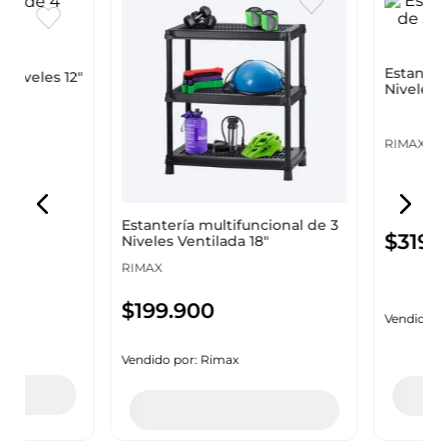
Estantería multifuncional de 3
Estantería
Niveles 12"
Niveles Ventilada 18"
Niveles Ve
RIMAX
RIMAX
$
199
.
900
$
319
.
9
Vendido por:
Rimax
Vendido por
Agregar