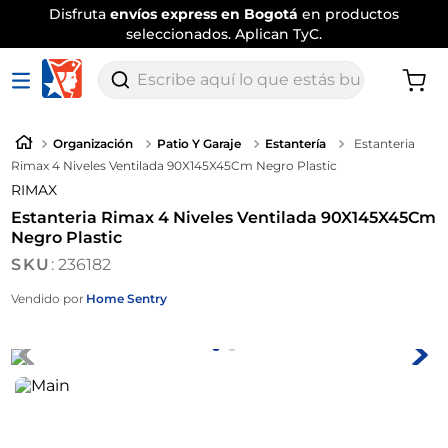
Disfruta
envíos express en Bogotá
en productos
seleccionados. Aplican TyC.
Escribe aquí lo que estás buscando
Organización
Patio Y Garaje
Estantería
Estanteria
Rimax 4 Niveles Ventilada 90X145X45Cm Negro Plastic
RIMAX
Estanteria Rimax 4 Niveles Ventilada 90X145X45Cm
Negro Plastic
:
236182
Vendido por
Home Sentry