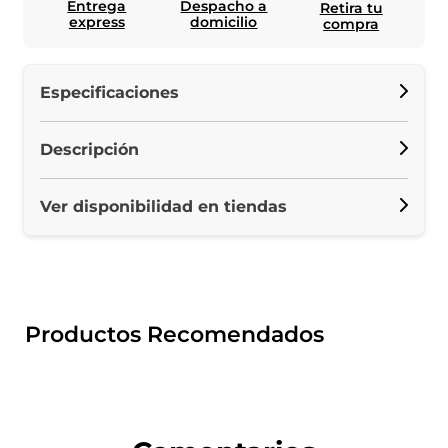
Entrega
Despacho a
Retira tu
express
domicilio
compra
Especificaciones
Descripción
Ver disponibilidad en tiendas
Productos Recomendados
Posa Cuc
10X3Cm T