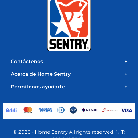
Cambios y
Entrega tradicional
devoluciones
en todo el país
Conoce más >
Conoce más >
Compra
Entrega express
recurrente
en Bogotá
Conoce más >
Conoce más >
Retira en tienda
en Bogotá
Conoce más >