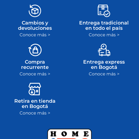
Pago
.
Te entregamos el
En caso de avería,
producto que
puedes devolver tu
compraste o te
producto o solicitar
devolvemos el
la garantía en el
dinero
plazo máximo de
ley