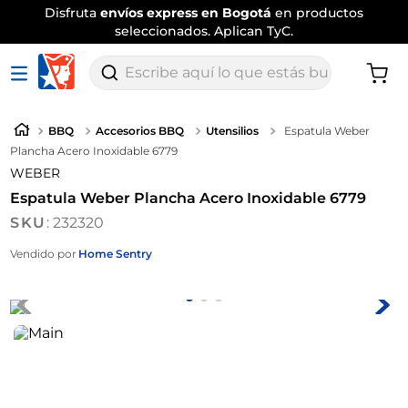
Disfruta
envíos express en Bogotá
en productos
seleccionados. Aplican TyC.
Escribe aquí lo que estás buscando
BBQ
Accesorios BBQ
Utensilios
Espatula Weber
Plancha Acero Inoxidable 6779
WEBER
Espatula Weber Plancha Acero Inoxidable 6779
:
232320
Vendido por
Home Sentry