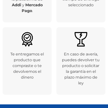
Cargando el resumen…
Por favor, inicia sesión para escribir un comentario.
Más reciente
Todos
Cargando comentarios…
Garantías Sentry
Respaldamos tus
Entregamos tu
compras a través de
producto en el
la plataforma de
tiempo de entrega
Addi
y
Mercado
seleccionado