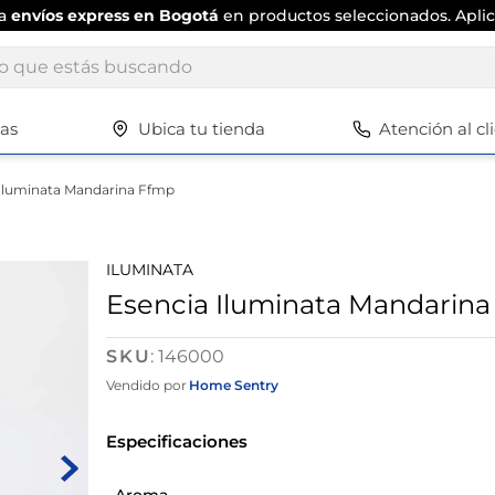
ta
envíos express en Bogotá
en productos seleccionados. Aplic
ue estás buscando
tas
Ubica tu tienda
Atención al cl
Términos más buscados
1
.
scrub daddy
 Iluminata Mandarina Ffmp
2
.
escritorio
3
.
vajilla
ILUMINATA
4
.
silla
Esencia Iluminata Mandarin
5
.
closet
:
146000
6
.
espejo
Vendido por
Home Sentry
7
.
vajillas
Especificaciones
8
.
cafetera
9
.
zapatero