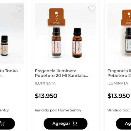
ta Tonka
Fragancia Iluminata
Fragancia 
l
Pebetero 20 Ml Sandalo
Pebetero 2
Fsan
Flim
ILUMINATA
ILUMINATA
$
13
.
950
$
13
.
950
entry
Vendido por:
Home Sentry
Vendido por:
Agregar
Ag