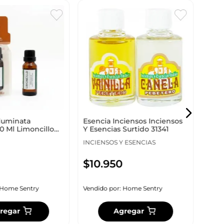
Esen
8161
EXPR
Iluminata
Esencia Inciensos Inciensos
$
2
0 Ml Limoncillo
Y Esencias Surtido 31341
INCIENSOS Y ESENCIAS
$
10
.
950
Vendi
Home Sentry
Vendido por:
Home Sentry
regar
Agregar