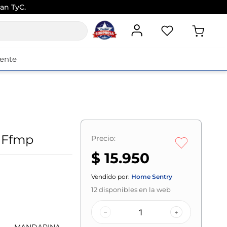
an TyC.
iente
a Ffmp
Precio:
$ 15.950
Vendido por:
Home Sentry
12
disponibles en la web
–
+