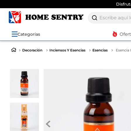
Disfru
Escribe aquí lo q
Ofer
Categorías
Decoración
Inciensos Y Esencias
Esencias
Esencia