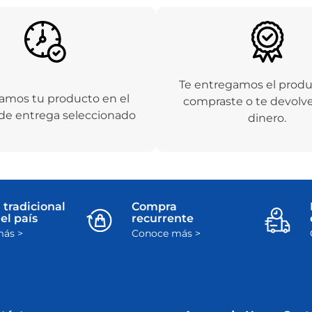
Te entregamos el prod
amos tu producto en el
compraste o te devolv
de entrega seleccionado
dinero.
 tradicional
Compra
el país
recurrente
ás >
Conoce más >