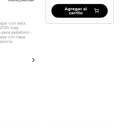
MANDARINA
Agregar al
carrito
ogar con esta
NTRY trae
a para pebetero •
ase con tapa
esencia