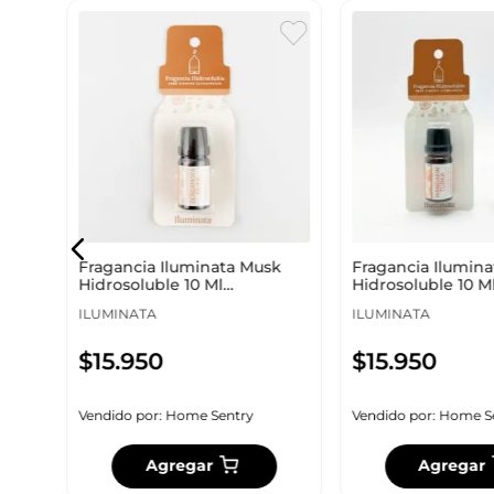
nsos
a
Fragancia Iluminata Musk
Fragancia Ilumina
Hidrosoluble 10 Ml
Hidrosoluble 10 M
Bergamota Fbemu
Mandarina Fmato
ILUMINATA
ILUMINATA
$
15
.
950
$
15
.
950
Vendido por:
Home Sentry
Vendido por:
Home S
Agregar
Agregar