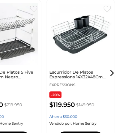
Escu
Expr
12X3
960
EXPR
-36
De Platos 5 Five
Escurridor De Platos
m Negro
Expressions 14X32X48Cm
$
8
etal 724370B
Negro Hierro 953547
EXPRESSIONS
-20%
Ahor
0
$
119
.
950
$
219
.
950
$
149
.
950
Vendi
00
Ahorra
$
30
.
000
Home Sentry
Vendido por:
Home Sentry