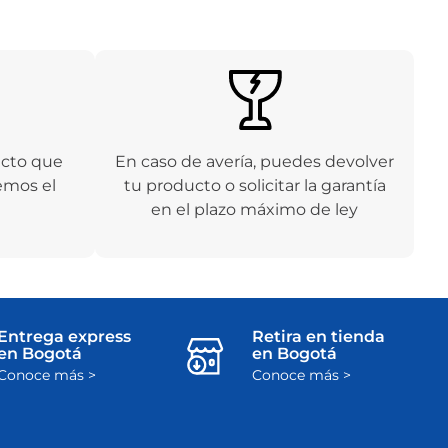
ucto que
En caso de avería, puedes devolver
emos el
tu producto o solicitar la garantía
en el plazo máximo de ley
Entrega express
Retira en tienda
en Bogotá
en Bogotá
Conoce más >
Conoce más >