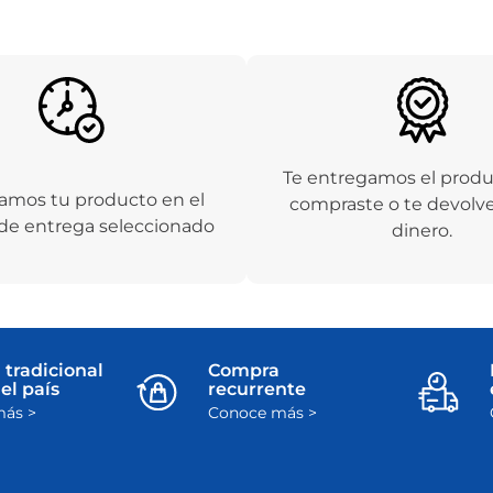
Te entregamos el prod
amos tu producto en el
compraste o te devolv
de entrega seleccionado
dinero.
 tradicional
Compra
el país
recurrente
ás >
Conoce más >