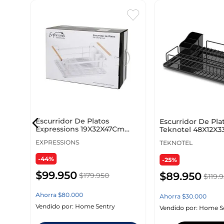
0
Escurridor De Platos
Escurridor De Pla
Expressions 19X32X47Cm
Teknotel 48X12X
Blanco Hierro 962701
Metal Kb006
EXPRESSIONS
TEKNOTEL
-44%
-25%
$
99
.
950
$
89
.
950
$
179
.
950
$
119
.
9
Ahorra
$
80
.
000
Ahorra
$
30
.
000
Vendido por:
Home Sentry
Vendido por:
Home S