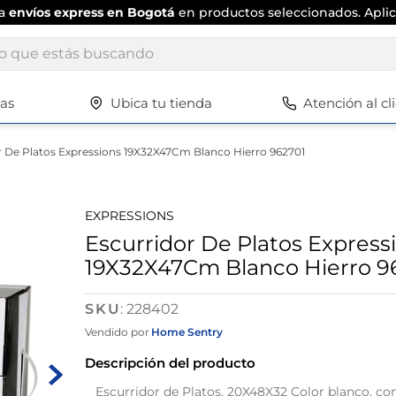
ta
envíos express en Bogotá
en productos seleccionados. Aplic
ue estás buscando
tas
Ubica tu tienda
Atención al cl
Términos más buscados
1
.
scrub daddy
r De Platos Expressions 19X32X47Cm Blanco Hierro 962701
2
.
escritorio
3
.
vajilla
EXPRESSIONS
4
.
closet
Escurridor De Platos Express
19X32X47Cm Blanco Hierro 9
5
.
cuadros
6
.
espejo
:
228402
7
.
silla
Vendido por
Home Sentry
8
.
vajillas
Descripción del producto
9
.
cafetera
Escurridor de Platos, 20X48X32 Color blanco, con 