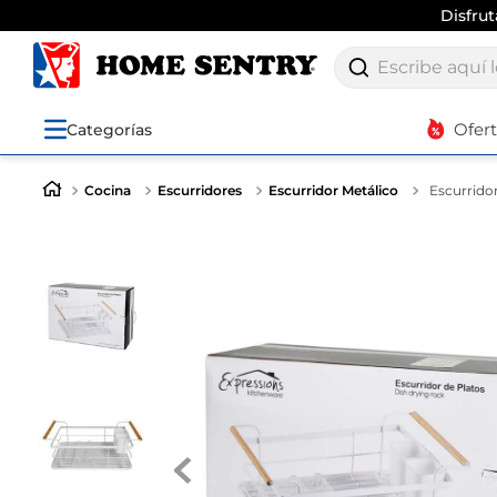
Disfru
Escribe aquí lo q
Ofer
Categorías
Cocina
Escurridores
Escurridor Metálico
Escurrido