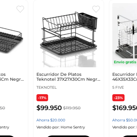
Envío gratis
tos
Escurridor De Platos
Escurridor 
33Cm Negro
Teknotel 37X27X30Cm Negro
46X35X33C
Metal Kb010
Plateado M
TEKNOTEL
5 FIVE
-17%
-23%
$
99
.
950
$
169
.
95
50
$
119
.
950
Ahorra
$
20
.
000
Ahorra
$
50
.
0
entry
Vendido por:
Home Sentry
Vendido por: