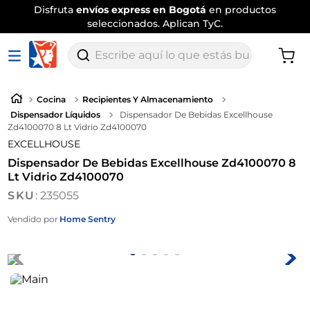
Disfruta
envíos express en Bogotá
en productos
seleccionados. Aplican TyC.
Escribe aquí lo que estás buscando
Cocina
Recipientes Y Almacenamiento
Dispensador Líquidos
Dispensador De Bebidas Excellhouse
Zd4100070 8 Lt Vidrio Zd4100070
EXCELLHOUSE
Dispensador De Bebidas Excellhouse Zd4100070 8
Lt Vidrio Zd4100070
:
235055
Vendido por
Home Sentry