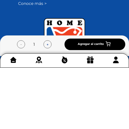
Conoce más >
Agregar al carrito
－
＋
Contáctenos
+
Acerca de Home Sentry
+
Permítenos ayudarte
+