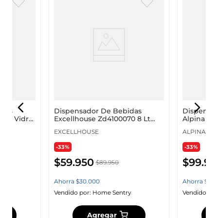
idas
Dispensador De Bebidas
Dispensa
 Lt Vidrio
Excellhouse Zd4100070 8 Lt
Alpina Tr
Vidrio Zd4100070
Vidrio 87
EXCELLHOUSE
ALPINA
-33%
-33%
$
59
.
950
$
99
.
95
$
89
.
950
Ahorra
$
30
.
000
Ahorra
$
50
.
y
Vendido por:
Home Sentry
Vendido por
Agregar