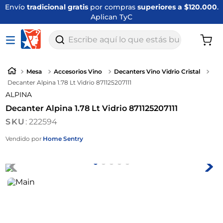
Envío
tradicional gratis
por compras
superiores a $120.000
.
Aplican TyC
Escribe aquí lo que estás buscando
Mesa
Accesorios Vino
Decanters Vino Vidrio Cristal
Decanter Alpina 1.78 Lt Vidrio 871125207111
ALPINA
Decanter Alpina 1.78 Lt Vidrio 871125207111
:
222594
Vendido por
Home Sentry