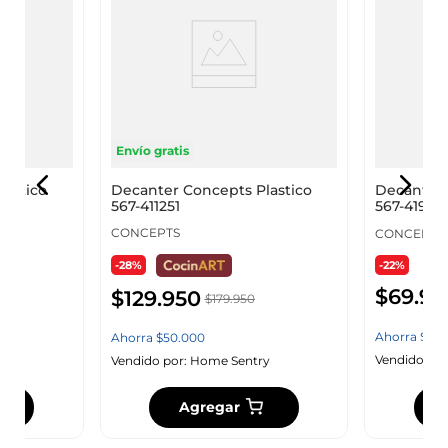
Envío gratis
lastico
Decanter Concepts Plastico
Decanter 
567-411251
567-41948
CONCEPTS
CONCEPTS
-22%
-28%
$
69
.
95
$
129
.
950
$
179
.
950
Ahorra
$
20
.
Ahorra
$
50
.
000
Vendido por
y
Vendido por:
Home Sentry
Agregar