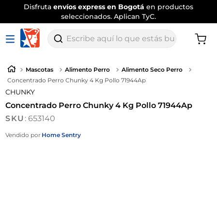
Disfruta
envíos express en Bogotá
en productos
seleccionados. Aplican TyC.
Escribe aquí lo que estás buscando
Mascotas
Alimento Perro
Alimento Seco Perro
Concentrado Perro Chunky 4 Kg Pollo 71944Ap
CHUNKY
Concentrado Perro Chunky 4 Kg Pollo 71944Ap
:
653140
Vendido por
Home Sentry