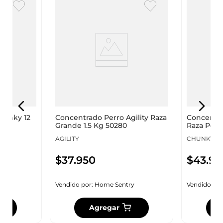
hunky 12
Concentrado Perro Agility Raza
Concenta
Grande 1.5 Kg 50280
Raza Pequ
154124
AGILITY
CHUNKY
$
37
.
950
$
43
.
95
y
Vendido por:
Home Sentry
Vendido por
Agregar