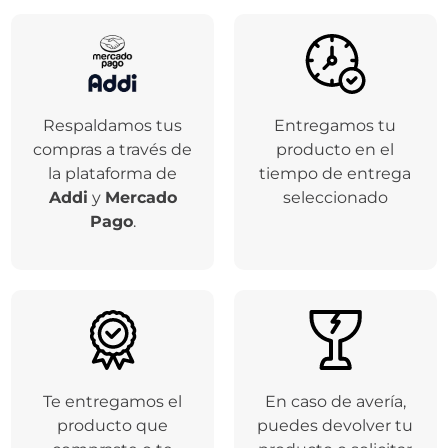
Respaldamos tus
Entregamos tu
compras a través de
producto en el
la plataforma de
tiempo de entrega
Addi
y
Mercado
seleccionado
Pago
.
Te entregamos el
En caso de avería,
producto que
puedes devolver tu
compraste o te
producto o solicitar
devolvemos el
la garantía en el
dinero
plazo máximo de
ley