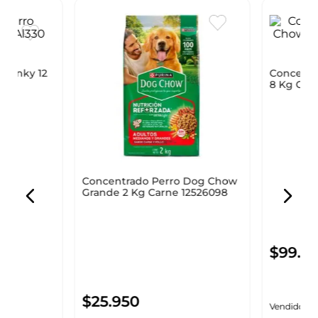
hunky 12
Concentrado Perro Dog Chow
Concentr
Grande 2 Kg Carne 12526098
8 Kg Carn
DOG CHOW
DOG CHO
$
25
.
950
$
99
.
95
y
Vendido por:
Home Sentry
Vendido por
Agregar