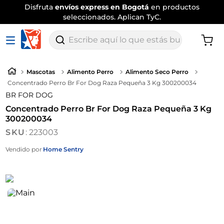
Disfruta
envíos express en Bogotá
en productos
seleccionados. Aplican TyC.
Escribe aquí lo que estás buscando
Mascotas
Alimento Perro
Alimento Seco Perro
Concentrado Perro Br For Dog Raza Pequeña 3 Kg 300200034
BR FOR DOG
Concentrado Perro Br For Dog Raza Pequeña 3 Kg
300200034
:
223003
Vendido por
Home Sentry