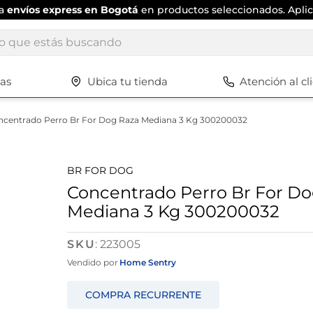
ta
envíos express en Bogotá
en productos seleccionados. Aplic
ue estás buscando
tas
Ubica tu tienda
Atención al cl
Términos más buscados
1
.
scrub daddy
centrado Perro Br For Dog Raza Mediana 3 Kg 300200032
2
.
escritorio
3
.
vajilla
BR FOR DOG
4
.
silla
Concentrado Perro Br For Do
Mediana 3 Kg 300200032
5
.
closet
6
.
espejo
:
223005
7
.
vajillas
Vendido por
Home Sentry
8
.
cafetera
9
.
cuadros