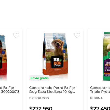
Envío gratis
o Br For
Concentrado Perro Br For
Concentrad
 300200013
Dog Raza Mediana 10 Kg
Triple Prot
300200030
12511737
BR FOR DOG
PURINA
$
272
.
950
$
27
.
45