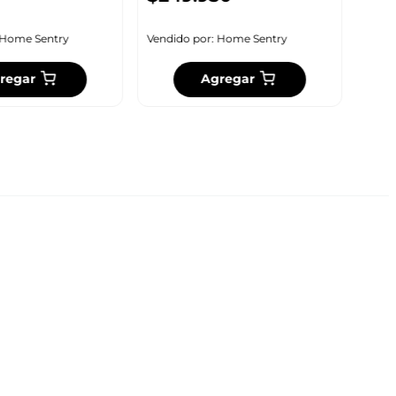
Vendi
Home Sentry
Vendido por:
Home Sentry
regar
Agregar