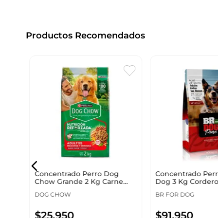
Productos Recomendados
Concentrado Perro Dog
Concentrado Perr
Chow Grande 2 Kg Carne
Dog 3 Kg Cordero
12526098
DOG CHOW
BR FOR DOG
$
25
.
950
$
91
.
950