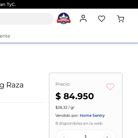
an TyC.
iente
g Raza
Precio:
$ 84.950
$28,32 / gr
Vendido por:
Home Sentry
8
disponibles en la web
–
+