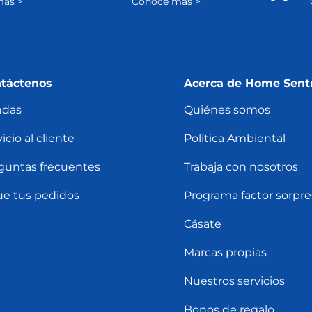
ás >
Conoce más >
táctenos
Acerca de Home Sent
ndas
Quiénes somos
icio al cliente
Política Ambiental
guntas frecuentes
Trabaja con nosotros
ue tus pedidos
Programa factor sorpre
Cásate
Marcas propias
Nuestros servicios
Bonos de regalo