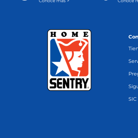
Conoce más >
Conoce m
Con
Tie
Serv
Pre
Sig
SIC