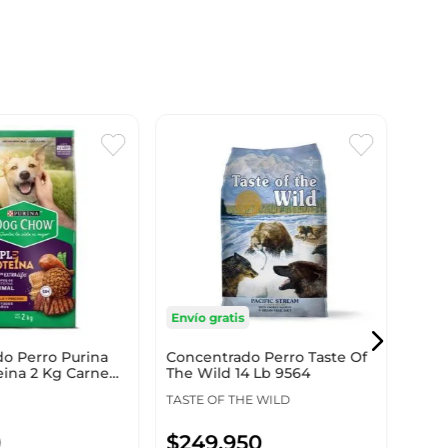
Conc
The 
TAST
Envío gratis
o Perro Purina
Concentrado Perro Taste Of
$
1
eina 2 Kg Carne
The Wild 14 Lb 9564
TASTE OF THE WILD
0
$
249
.
950