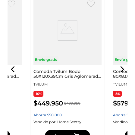
Envío gratis
Envío grati
o
Comoda Tvilum Bodo
Comoda T
lomerado
50X120X39Cm Gris Aglomerado
80X83X48C
49128Igig
Mdf 50311
TVILUM
TVILUM
-10%
-8%
$
449
.
950
$
579
.
9
$
499
.
950
Ahorra
$
50
.
000
Ahorra
$
50
.
y
Vendido por:
Home Sentry
Vendido por