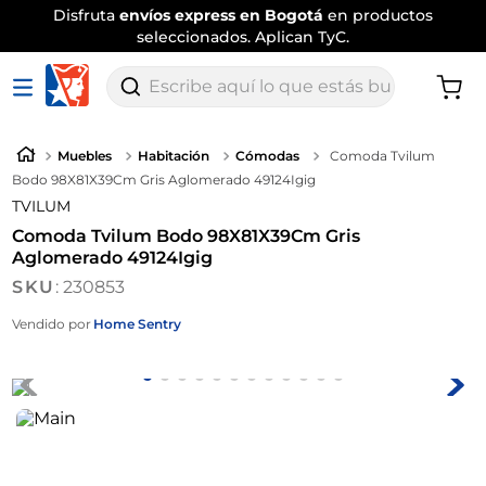
Disfruta
envíos express en Bogotá
en productos
seleccionados. Aplican TyC.
Escribe aquí lo que estás buscando
Muebles
Habitación
Cómodas
Comoda Tvilum
Bodo 98X81X39Cm Gris Aglomerado 49124Igig
TVILUM
Comoda Tvilum Bodo 98X81X39Cm Gris
Aglomerado 49124Igig
:
230853
Vendido por
Home Sentry