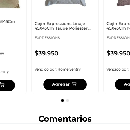
45X45Cm
Cojin Expressions Linaje
Cojín Expr
45X45Cm Taupe Poliester
45X45Cm Mo
51968
EXPRESSIONS
EXPRESSION
$
39
.
950
$
39
.
95
50
Vendido por:
Home Sentry
Vendido por:
entry
Agregar
Ag
Comentarios