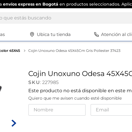
ta
envíos express en Bogotá
en productos seleccionados. Aplic
ue estás buscando
tas
Ubica tu tienda
Atención al cl
Términos más buscados
1
.
scrub daddy
color 45X45
Cojin Unoxuno Odesa 45X45Cm Gris Poliester 37423
2
.
escritorio
3
.
vajilla
Cojin Unoxuno Odesa 45X45Cm
4
.
silla
:
227985
5
.
closet
Este producto no está disponible en este
Quiero que me avisen cuando esté disponible
6
.
espejo
7
.
vajillas
8
.
cafetera
9
.
zapatero