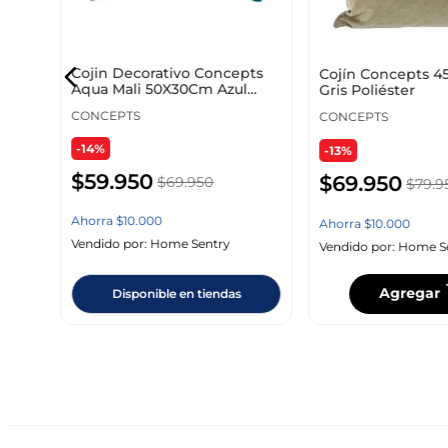
Cojin Decorativo Concepts
Cojín Concepts 
Aqua Mali 50X30Cm Azul
Gris Poliéster
Poliester 426-
CONCEPTS
CONCEPTS
-14%
-13%
$
59
.
950
$
69
.
950
$
69
.
950
$
79
.
9
Ahorra
$
10
.
000
Ahorra
$
10
.
000
Vendido por:
Home Sentry
Vendido por:
Home S
Agregar
Disponible en tiendas