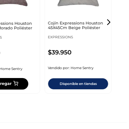
-43
Cojín Expressions Houston
essions Houston
$
3
45X45Cm Beige Poliéster
rado Poliéster
EXPRESSIONS
S
Ahor
$
39
.
950
0
Vendi
Vendido por:
Home Sentry
Home Sentry
regar
Disponible en tiendas