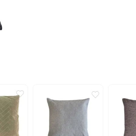
10
.
cuadros