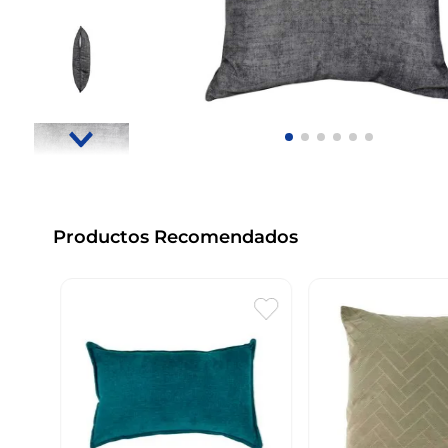
Productos Recomendados
ado
er