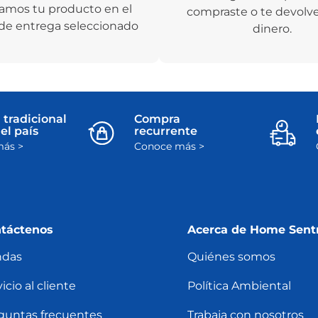
amos tu producto en el
compraste o te devolv
de entrega seleccionado
dinero.
 tradicional
Compra
el país
recurrente
ás >
Conoce más >
táctenos
Acerca de Home Sent
ndas
Quiénes somos
icio al cliente
Política Ambiental
guntas frecuentes
Trabaja con nosotros