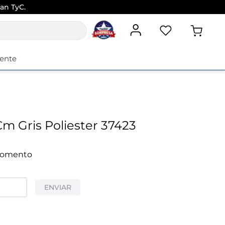
an TyC.
iente
 Gris Poliester 37423
 momento
ENVIAR