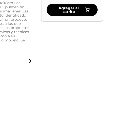
 70x80cm Los
O' pueden no
Agregar al
as imágenes. Las
carrito
to identificado
bir un producto
es a los que
ad. Los productos
micas y técnicas
erdo a su
o o modelo. Se