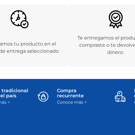
Te entregamos el prod
amos tu producto en el
compraste o te devolv
de entrega seleccionado
dinero.
 tradicional
Compra
el país
recurrente
ás >
Conoce más >