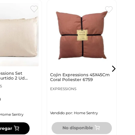
Coji
45X4
5295
EXPR
ssions Set
Cojin Expressions 45X45Cm
urtido 2 Ud
Coral Poliester 6759
S
EXPRESSIONS
0
Vendi
Vendido por:
Home Sentry
Home Sentry
No disponible
regar