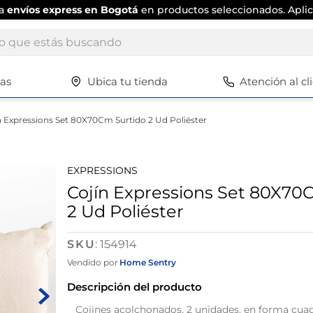
ta
envíos express en Bogotá
en productos seleccionados. Aplic
ue estás buscando
tas
Ubica tu tienda
Atención al cl
Términos más buscados
1
.
scrub daddy
n Expressions Set 80X70Cm Surtido 2 Ud Poliéster
2
.
escritorio
3
.
vajilla
EXPRESSIONS
4
.
silla
Cojín Expressions Set 80X70
2 Ud Poliéster
5
.
closet
6
.
espejo
:
154914
7
.
vajillas
Vendido por
Home Sentry
8
.
cafetera
Descripción del producto
9
.
zapatero
Cojines acolchonados, 2 unidades, en forma cuad