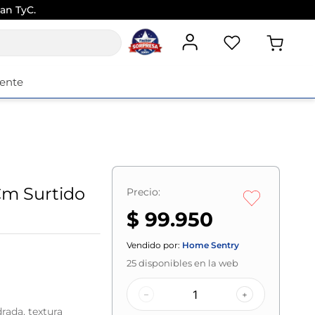
an TyC.
iente
Cm Surtido
Precio:
$ 99.950
Vendido por:
Home Sentry
25
disponibles en la web
–
+
rada, textura