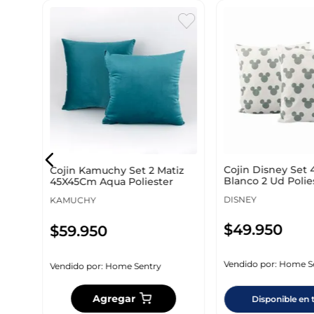
a
Cojin Disney Set
Cojin Kamuchy Set 2 Matiz
Blanco 2 Ud Polie
45X45Cm Aqua Poliester
Anos Stcojinm3
DISNEY
KAMUCHY
$
49
.
950
$
59
.
950
Vendido por:
Home S
Vendido por:
Home Sentry
Agregar
Disponible en 