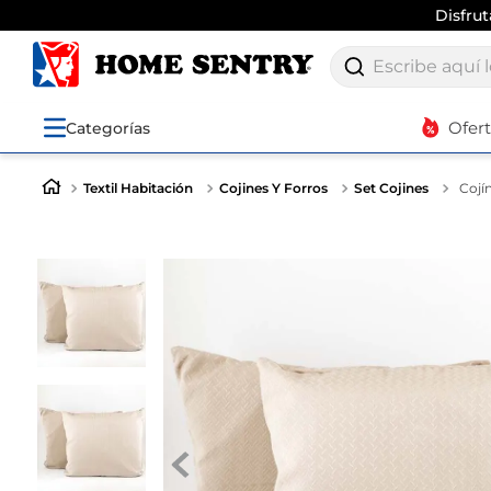
Disfru
Escribe aquí lo q
Ofer
Categorías
Textil Habitación
Cojines Y Forros
Set Cojines
Cojí