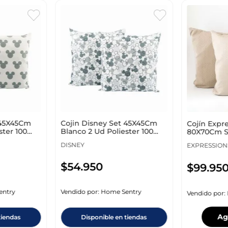
 45X45Cm
Cojin Disney Set 45X45Cm
Cojín Expre
ster 100
Blanco 2 Ud Poliester 100
80X70Cm S
Anos Stcojinm2
Poliéster
DISNEY
EXPRESSION
$
54
.
950
$
99
.
95
entry
Vendido por:
Home Sentry
Vendido por:
Ag
tiendas
Disponible en tiendas