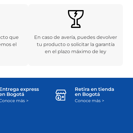
ucto que
En caso de avería, puedes devolver
emos el
tu producto o solicitar la garantía
en el plazo máximo de ley
Entrega express
Retira en tienda
en Bogotá
en Bogotá
Conoce más >
Conoce más >