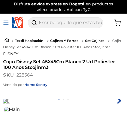
Disfruta
envíos express en Bogotá
en productos
seleccionados. Aplican TyC.
Escribe aquí lo que estás buscando
Textil Habitación
Cojines Y Forros
Set Cojines
Cojin
Disney Set 45X45Cm Blanco 2 Ud Poliester 100 Anos Stcojinm3
DISNEY
Cojin Disney Set 45X45Cm Blanco 2 Ud Poliester
100 Anos Stcojinm3
:
228564
Vendido por
Home Sentry