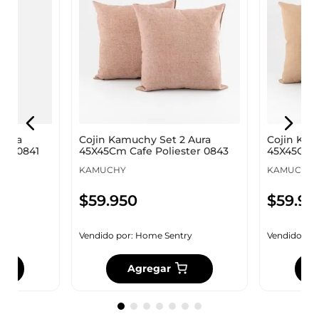
 Aura
Cojin Kamuchy Set 2 Aura
Cojin Kam
ter 0841
45X45Cm Cafe Poliester 0843
45X45Cm B
KAMUCHY
KAMUCHY
$
59
.
950
$
59
.
95
y
Vendido por:
Home Sentry
Vendido por
Agregar