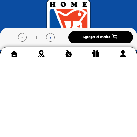
Agregar al carrito
－
＋
Contáctenos
+
Acerca de Home Sentry
+
Permítenos ayudarte
+