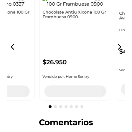
Chocolate Antiu Xixona 100 Gr
na 100 Gr
Chocolate
Frambuesa 0900
Avellana 
ANTIU XIXONA
LINDT
$
26
.
950
$
47
.
95
Vendido por:
Home Sentry
y
Vendido por