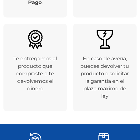
Respaldamos tus
Entregamos tu
compras a través de
producto en el
la plataforma de
tiempo de entrega
Addi
y
Mercado
seleccionado
Pago
.
Te entregamos el
En caso de avería,
producto que
puedes devolver tu
compraste o te
producto o solicitar
devolvemos el
la garantía en el
dinero
plazo máximo de
ley