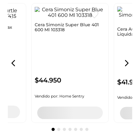
e Wax
Cera Simoniz Super Blue 401
Cera Auto
600 Ml 103318
Liquida 40
SIMONIZ
SIMONIZ
$
44
.
950
$
41
.
95
Vendido por:
Home Sentry
Vendido por
y