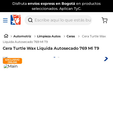
Disfruta
envíos express en Bogotá
en productos
seleccionados. Aplican TyC.
Escribe aquí lo que estás buscando
Automotriz
Limpieza Autos
Ceras
Cera Turtle Wax
Liquida Autosecado 769 Ml T9
Cera Turtle Wax Liquida Autosecado 769 Ml T9