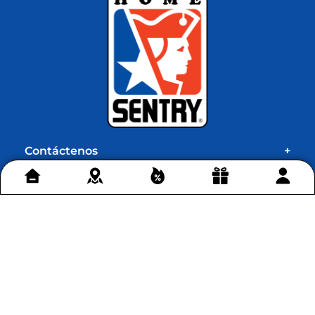
Retira en tienda
en Bogotá
Conoce más >
Contáctenos
+
Acerca de Home Sentry
+
Permítenos ayudarte
+