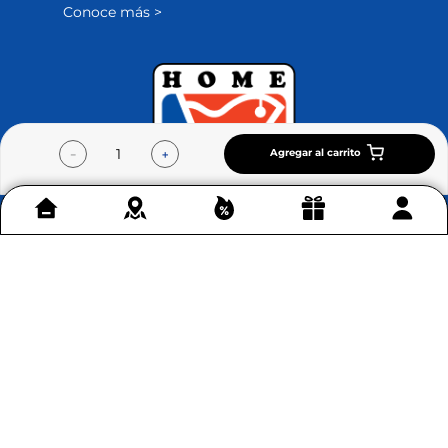
Conoce más >
Agregar al carrito
－
＋
Contáctenos
+
Acerca de Home Sentry
+
Permítenos ayudarte
+