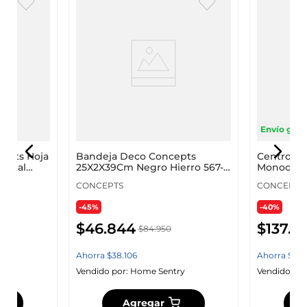
Envío grati
epts Hoja
Bandeja Deco Concepts
Centro D
Metal
25X2X39Cm Negro Hierro 567-
Monocrom
53174
Aluminio 
CONCEPTS
CONCEPTS
-45%
-40%
$
46
.
844
$
137
.
4
$
84
.
950
Ahorra
$
38
.
106
Ahorra
$
92
.
y
Vendido por:
Home Sentry
Vendido por
Agregar