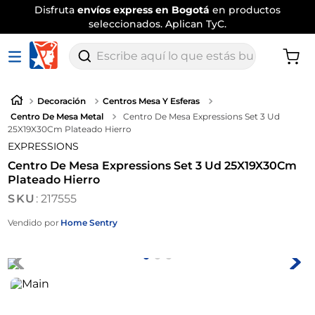
Disfruta
envíos express en Bogotá
en productos
seleccionados. Aplican TyC.
Escribe aquí lo que estás buscando
Decoración
Centros Mesa Y Esferas
Centro De Mesa Metal
Centro De Mesa Expressions Set 3 Ud
25X19X30Cm Plateado Hierro
EXPRESSIONS
Centro De Mesa Expressions Set 3 Ud 25X19X30Cm
Plateado Hierro
:
217555
Vendido por
Home Sentry