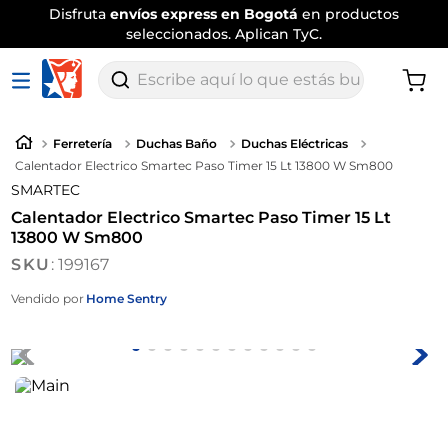
Disfruta
envíos express en Bogotá
en productos
seleccionados. Aplican TyC.
Escribe aquí lo que estás buscando
Ferretería
Duchas Baño
Duchas Eléctricas
Calentador Electrico Smartec Paso Timer 15 Lt 13800 W Sm800
SMARTEC
Calentador Electrico Smartec Paso Timer 15 Lt
13800 W Sm800
:
199167
Vendido por
Home Sentry