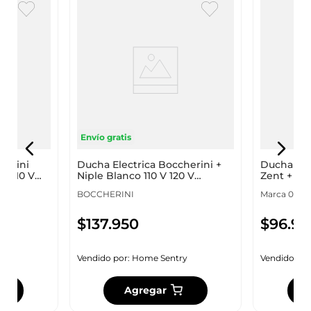
Envío gratis
herini
Ducha Electrica Boccherini +
Ducha Ele
o 110 V
Niple Blanco 110 V 120 V
Zent + Man
1801110N
V 11
BOCCHERINI
Marca 0000 
$
137
.
950
$
96
.
95
y
Vendido por:
Home Sentry
Vendido por
Agregar