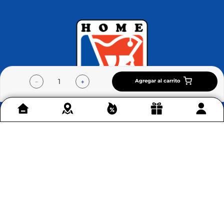
Agregar al carrito
－
＋
Contáctenos
+
Acerca de Home Sentry
+
Permítenos ayudarte
+