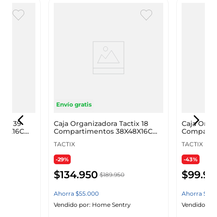
Envío gratis
tix 39
Caja Organizadora Tactix 18
Caja Orga
X48X16Cm
Compartimentos 38X48X16Cm
Comparti
320634
320632
TACTIX
TACTIX
-29%
-43%
$
134
.
950
$
99
.
95
$
189
.
950
Ahorra
$
55
.
000
Ahorra
$
75
.
y
Vendido por:
Home Sentry
Vendido por