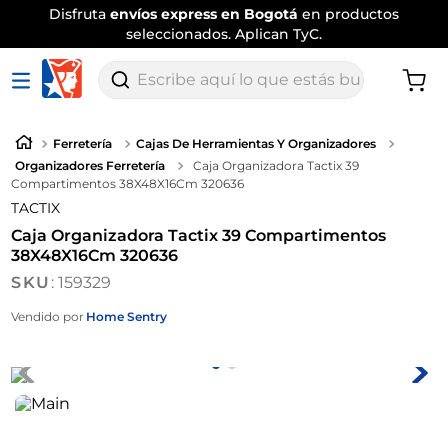
Disfruta
envíos express en Bogotá
en productos
seleccionados. Aplican TyC.
Escribe aquí lo que estás buscando
Ferretería
Cajas De Herramientas Y Organizadores
Organizadores Ferretería
Caja Organizadora Tactix 39
Compartimentos 38X48X16Cm 320636
TACTIX
Caja Organizadora Tactix 39 Compartimentos
38X48X16Cm 320636
:
159329
Vendido por
Home Sentry