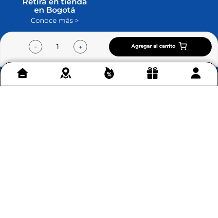
Retira en tienda
en Bogotá
Conoce más >
Agregar al carrito
－
＋
Contáctenos
+
Acerca de Home Sentry
+
Permítenos ayudarte
+