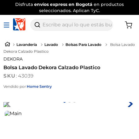
Disfruta
envíos express en Bogotá
en productos
seleccionados. Aplican TyC.
Escribe aquí lo que estás buscando
Lavandería
Lavado
Bolsas Para Lavado
Bolsa Lavado
Dekora Calzado Plastico
DEKORA
Bolsa Lavado Dekora Calzado Plastico
:
43039
Vendido por
Home Sentry