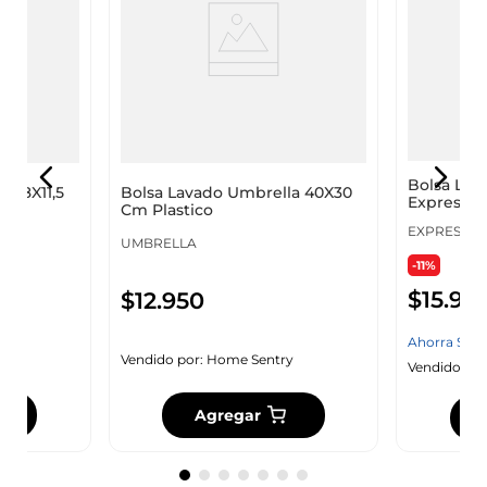
Bolsa Lav
a 18X11,5
Bolsa Lavado Umbrella 40X30
Expressio
Cm Plastico
EXPRESSIO
UMBRELLA
-11%
$
15
.
95
$
12
.
950
Ahorra
$
20
y
Vendido por:
Home Sentry
Vendido por
Agregar