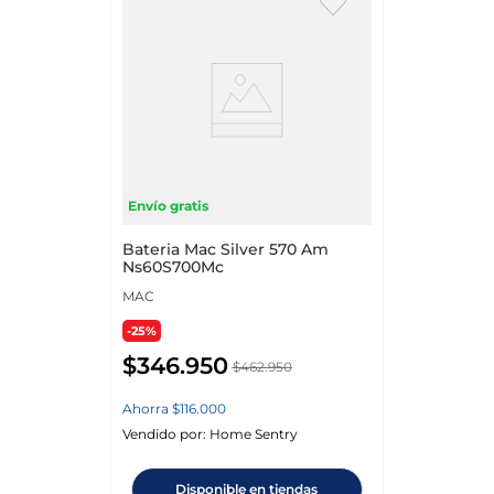
Envío gratis
Bateria Mac Silver 570 Am
Ns60S700Mc
MAC
-25%
$
346
.
950
$
462
.
950
Ahorra
$
116
.
000
Vendido por:
Home Sentry
Disponible en tiendas