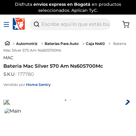
Disfruta
envíos express en Bogotá
en productos
seleccionados. Aplican TyC.
Escribe aquí lo que estás buscando
Automotriz
Baterías Para Auto
Caja Ns60
Bateria
Mac Silver 570 Am Ns60S700Mc
MAC
Bateria Mac Silver 570 Am Ns60S700Mc
:
177780
Vendido por
Home Sentry