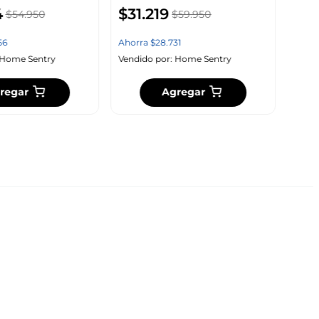
4
$
31
.
219
$
54
.
950
$
59
.
950
Vendi
56
Ahorra
$
28
.
731
Home Sentry
Vendido por:
Home Sentry
regar
Agregar