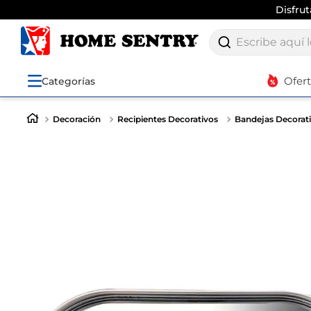
Disfru
Escribe aquí lo q
Ofer
Categorías
Decoración
Recipientes Decorativos
Bandejas Decorat