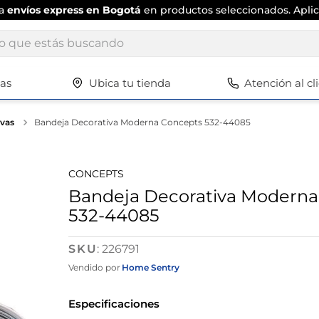
ta
envíos express en Bogotá
en productos seleccionados. Aplic
ue estás buscando
tas
Ubica tu tienda
Atención al cl
Términos más buscados
1
.
scrub daddy
ivas
Bandeja Decorativa Moderna Concepts 532-44085
2
.
escritorio
3
.
vajilla
CONCEPTS
4
.
silla
Bandeja Decorativa Moderna
532-44085
5
.
closet
6
.
espejo
:
226791
7
.
vajillas
Vendido por
Home Sentry
8
.
cafetera
Especificaciones
9
.
cuadros