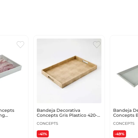
ncepts
Bandeja Decorativa
Bandeja De
ing
Concepts Gris Plastico 420-
Concepts B
o Mdf 5
105385
44144
CONCEPTS
CONCEPTS
-41%
-49%