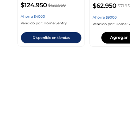
$
124
.
950
$
62
.
950
$
128
.
950
$
71
.
95
Ahorra
$
4000
Ahorra
$
9000
Vendido por:
Home Sentry
Vendido por:
Home S
Agregar
Disponible en tiendas