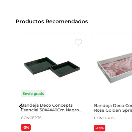
Productos Recomendados
a F2
Envío gratis
Bandeja Deco Concepts
Bandeja Deco Co
Esencial 30X4X40Cm Negro
Rose Golden Spr
Mdf 448-2820015
45X5X30Cm Blanc
CONCEPTS
CONCEPTS
-3%
-13%