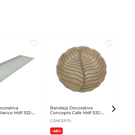
Band
Conc
4320
CON
-48
corativa
Bandeja Decorativa
lanco Mdf 532-
Concepts Cafe Mdf 532-
$
6
44139
CONCEPTS
-48%
Ahor