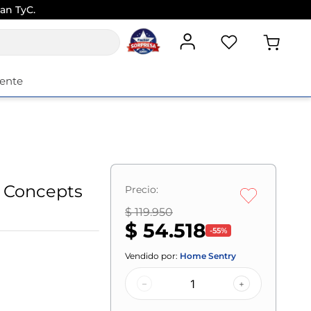
an TyC.
iente
 Concepts
Precio:
$ 119.950
$ 54.518
-
55
%
Vendido por:
Home Sentry
–
+