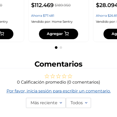
$
112
.
469
$
28
.
09
0
$
189
.
950
Ahorra
$
77
.
481
Ahorra
$
26
.
8
entry
Vendido por:
Home Sentry
Vendido por:
Agregar
Ag
Comentarios
☆
☆
☆
☆
☆
0 Calificación promedio
(0 comentarios)
Por favor, inicia sesión para escribir un comentario.
Más reciente
Todos