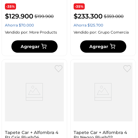
-35%
-35%
$
129
.
900
$
233
.
300
$
199
.
900
$
359
.
000
Ahorra
$
70
.
000
Ahorra
$
125
.
700
Vendido por:
More Products
Vendido por:
Grupo Comercia
Agregar
Agregar
Tapete Car + Alfombra 4
Tapete Car + Alfombra 4
Pz Gris Plush04
Pz Negro Plush02