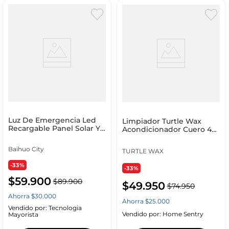
Luz De Emergencia Led
Limpiador Turtle Wax
Recargable Panel Solar Y
Acondicionador Cuero 473
Power Bank
Ml T363A
Baihuo City
TURTLE WAX
-33%
-33%
$
59
.
900
$
89
.
900
$
49
.
950
$
74
.
950
Ahorra
$
30
.
000
Ahorra
$
25
.
000
Vendido por:
Tecnologia
Vendido por:
Home Sentry
Mayorista