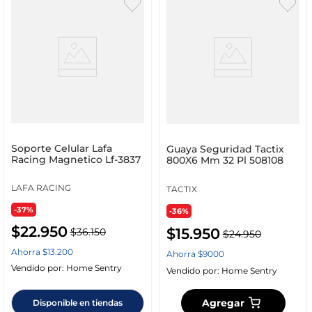
Soporte Celular Lafa
Guaya Seguridad Tactix
Racing Magnetico Lf-3837
800X6 Mm 32 Pl 508108
LAFA RACING
TACTIX
-37%
-36%
$
22
.
950
$
15
.
950
$
36
.
150
$
24
.
950
Ahorra
$
13
.
200
Ahorra
$
9000
Vendido por:
Home Sentry
Vendido por:
Home Sentry
Agregar
Disponible en tiendas