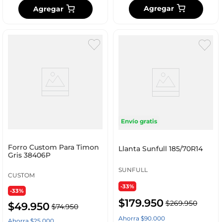
Agregar
Agregar
Envío gratis
Forro Custom Para Timon
Llanta Sunfull 185/70R14
Gris 38406P
SUNFULL
CUSTOM
-33%
-33%
$
179
.
950
$
269
.
950
$
49
.
950
$
74
.
950
Ahorra
$
90
.
000
Ahorra
$
25
.
000