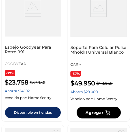
Espejo Goodyear Para
Soporte Para Celular Pulse
Retro 991
Mhold11 Universal Blanco
GOODYEAR
CAR +
-37%
-37%
$
23
.
758
$
49
.
950
$
37
.
950
$
78
.
950
Ahorra
$
14
.
192
Ahorra
$
29
.
000
Vendido por:
Home Sentry
Vendido por:
Home Sentry
Agregar
Disponible en tiendas