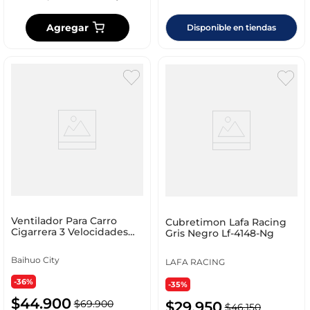
Agregar
Disponible en tiendas
Ventilador Para Carro
Cubretimon Lafa Racing
Cigarrera 3 Velocidades
Gris Negro Lf-4148-Ng
Rotación 360
Baihuo City
LAFA RACING
-36%
-35%
$
44
.
900
$
69
.
900
$
29
.
950
$
46
.
150