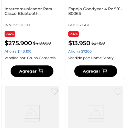
Intercomunicador Para
Espejo Goodyear 4 Pz 991-
Casco Bluetooth
80065
Conexion Pareja X2
INNOVO TECH
GOODYEAR
-34%
-34%
$
275
.
900
$
13
.
950
$
419
.
000
$
21
.
150
Ahorra
$
143
.
100
Ahorra
$
7200
Vendido por:
Grupo Comercia
Vendido por:
Home Sentry
Agregar
Agregar