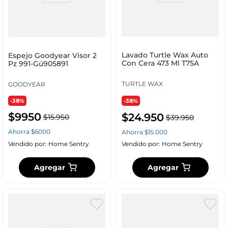
Lavado Turtle Wax Auto
Espejo Goodyear Visor 2
Con Cera 473 Ml T75A
Pz 991-Gú905891
TURTLE WAX
GOODYEAR
-38%
-38%
$
9950
$
24
.
950
$
15
.
950
$
39
.
950
Ahorra
$
6000
Ahorra
$
15
.
000
Vendido por:
Home Sentry
Vendido por:
Home Sentry
Agregar
Agregar