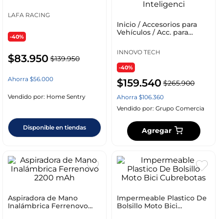
LAFA RACING
Inicio / Accesorios para
Vehículos / Acc. para
-40%
Carros y Camionetas /
Accesorios de Interior /
INNOVO TECH
Otros / Tecnología Selfie
$
83
.
950
$
139
.
950
Stick Trípode Con
-40%
Inteligenci
Ahorra
$
56
.
000
$
159
.
540
$
265
.
900
Vendido por:
Home Sentry
Ahorra
$
106
.
360
Vendido por:
Grupo Comercia
Disponible en tiendas
Agregar
Aspiradora de Mano
Impermeable Plastico De
Inalámbrica Ferrenovo
Bolsillo Moto Bici
2200 mAh
Cubrebotas