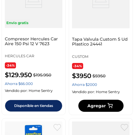
Envío gratis
Compresor Hercules Car
Tapa Valvula Custom 5 Ud
Aire 150 Psi 12 V 7623
Plastico 24441
HERCULES CAR
CUSTOM
-34%
-34%
$
129
.
950
$
3950
$
195
.
950
$
5950
Ahorra
$
66
.
000
Ahorra
$
2000
Vendido por:
Home Sentry
Vendido por:
Home Sentry
Agregar
Disponible en tiendas