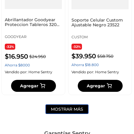
Abrillantador Goodyear
Soporte Celular Custom
Proteccion Tableros 320
Ajustable Negro 23522
Ml 991-Gú04L
GOODYEAR
CUSTOM
-32%
-32%
$
39
.
950
$
16
.
950
$
58
.
750
$
24
.
950
Ahorra
$
18
.
800
Ahorra
$
8000
Vendido por:
Home Sentry
Vendido por:
Home Sentry
Agregar
Agregar
MOSTRAR MÁS
Garantías Sentry