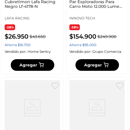
Cubretimon Lafa Racing
Par Exploradoras Para
Negro Lf-4178-N
Carro Moto 12.000 Lumens
Dual Color
LAFA RACING
INNOVO TECH
-38%
-38%
$
26
.
950
$
154
.
900
$
43
.
650
$
249
.
900
Ahorra
$
16
.
700
Ahorra
$
95
.
000
Vendido por:
Home Sentry
Vendido por:
Grupo Comercia
Agregar
Agregar