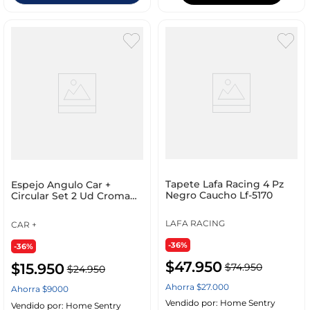
Tapete Lafa Racing 4 Pz
Espejo Angulo Car +
Negro Caucho Lf-5170
Circular Set 2 Ud Cromado
1035520
LAFA RACING
CAR +
-36%
-36%
$
47
.
950
$
15
.
950
$
74
.
950
$
24
.
950
Ahorra
$
27
.
000
Ahorra
$
9000
Vendido por:
Home Sentry
Vendido por:
Home Sentry