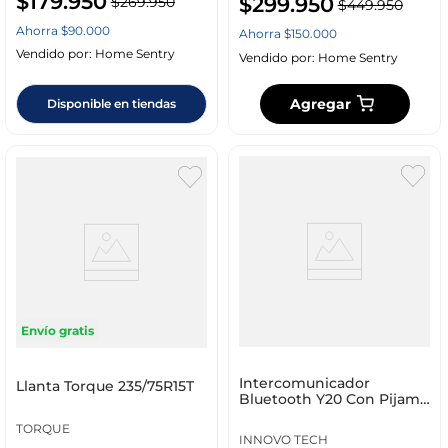
$
179
.
950
$
299
.
950
$
269
.
950
$
449
.
950
Ahorra
$
90
.
000
Ahorra
$
150
.
000
Vendido por:
Home Sentry
Vendido por:
Home Sentry
Agregar
Disponible en tiendas
Envío gratis
Intercomunicador
Llanta Torque 235/75R15T
Bluetooth Y20 Con Pijama
Impermeable Para Moto
TORQUE
INNOVO TECH