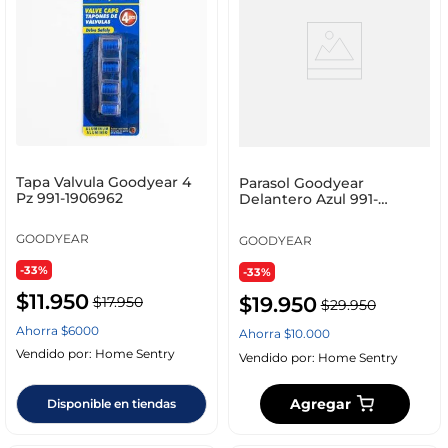
Tapa Valvula Goodyear 4
Parasol Goodyear
Pz 991-1906962
Delantero Azul 991-
1906943
GOODYEAR
GOODYEAR
-33%
-33%
$
11
.
950
$
19
.
950
$
17
.
950
$
29
.
950
Ahorra
$
6000
Ahorra
$
10
.
000
Vendido por:
Home Sentry
Vendido por:
Home Sentry
Agregar
Disponible en tiendas