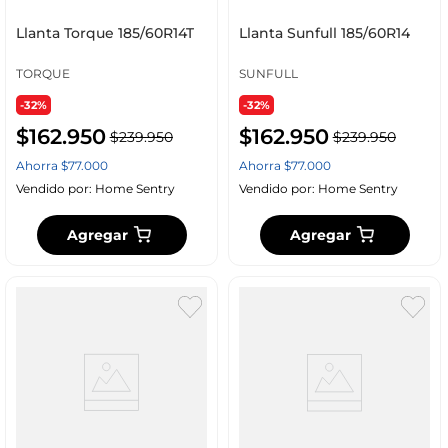
Llanta Torque 185/60R14T
Llanta Sunfull 185/60R14
TORQUE
SUNFULL
-32%
-32%
$
162
.
950
$
162
.
950
$
239
.
950
$
239
.
950
Ahorra
$
77
.
000
Ahorra
$
77
.
000
Vendido por:
Home Sentry
Vendido por:
Home Sentry
Agregar
Agregar