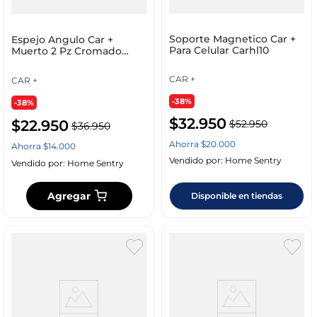
Soporte Magnetico Car +
Espejo Angulo Car +
Para Celular Carhl10
Muerto 2 Pz Cromado
M035574
CAR +
CAR +
-38%
-38%
$
32
.
950
$
22
.
950
$
52
.
950
$
36
.
950
Ahorra
$
20
.
000
Ahorra
$
14
.
000
Vendido por:
Home Sentry
Vendido por:
Home Sentry
Agregar
Disponible en tiendas