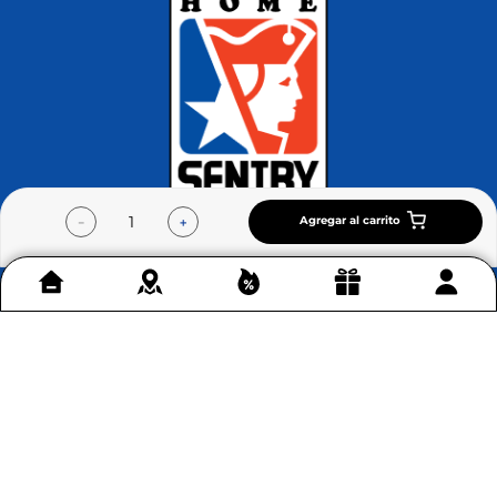
en Bogotá
Conoce más >
Agregar al carrito
－
＋
Contáctenos
+
Acerca de Home Sentry
+
Permítenos ayudarte
+