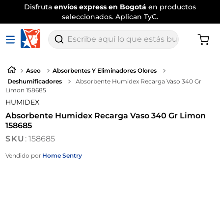
Disfruta
envíos express en Bogotá
en productos
seleccionados. Aplican TyC.
Escribe aquí lo que estás buscando
Aseo
Absorbentes Y Eliminadores Olores
Deshumificadores
Absorbente Humidex Recarga Vaso 340 Gr
Limon 158685
HUMIDEX
Absorbente Humidex Recarga Vaso 340 Gr Limon
158685
:
158685
Vendido por
Home Sentry