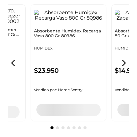
Absorben
 Hammer
Absorbente Humidex Recarga
80 Gr 4 U
 397 Gr
Vaso 800 Gr 80986
HUMIDEX
HUMIDEX
$
14
.
95
$
23
.
950
Vendido por
y
Vendido por:
Home Sentry