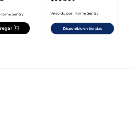
Vendi
Vendido por:
Home Sentry
Home Sentry
regar
Disponible en tiendas