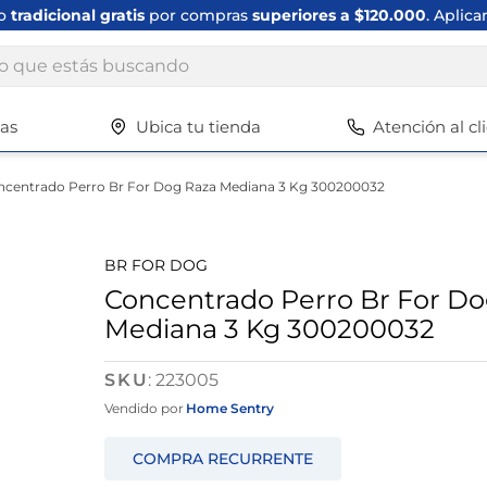
ío
tradicional gratis
por compras
superiores a $120.000
. Aplica
ue estás buscando
tas
Ubica tu tienda
Atención al cl
Términos más buscados
1
.
scrub daddy
centrado Perro Br For Dog Raza Mediana 3 Kg 300200032
2
.
escritorio
3
.
vajilla
BR FOR DOG
4
.
closet
Concentrado Perro Br For Do
Mediana 3 Kg 300200032
5
.
cuadros
6
.
espejo
:
223005
7
.
silla
Vendido por
Home Sentry
8
.
vajillas
9
.
cafetera