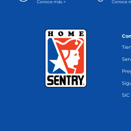
Conoce más >
Conoce m
Con
Tie
Serv
Pre
Sig
SIC