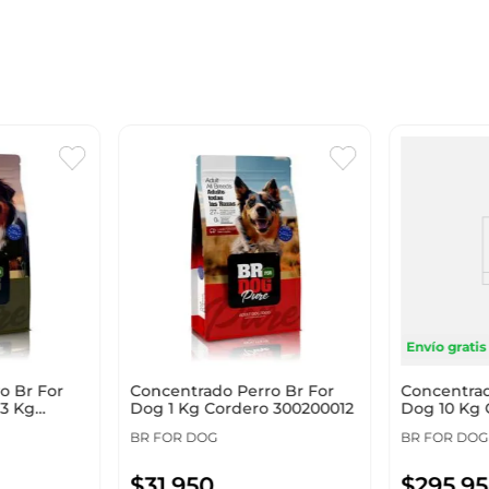
Envío gratis
o Br For
Concentrado Perro Br For
Concentrad
 3 Kg
Dog 1 Kg Cordero 300200012
Dog 10 Kg 
300200027
BR FOR DOG
BR FOR DOG
$
31
.
950
$
295
.
95