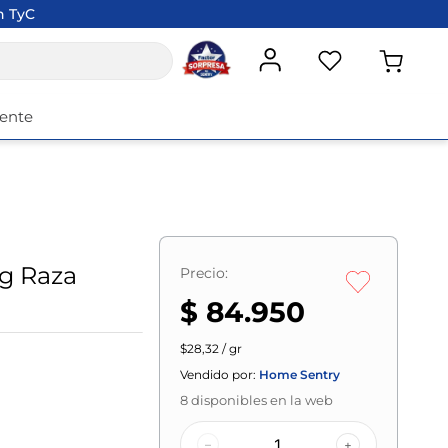
n TyC
iente
g Raza
Precio:
$ 84.950
$28,32 / gr
Vendido por:
Home Sentry
8
disponibles en la web
–
+