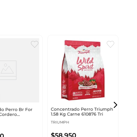
Conc
Raza
1384
AGIL
Concentrado Perro Triumph
o Perro Br For
$
15
1.58 Kg Carne 610876 Tri
Cordero
TRIUMPH
$
58
.
950
0