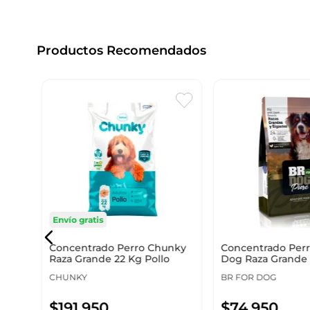
Productos Recomendados
ion 2
Envío gratis
Concentrado Perro Chunky
Concentrado Perr
Raza Grande 22 Kg Pollo
Dog Raza Grande
300200018
CHUNKY
BR FOR DOG
$
191
.
950
$
74
.
950