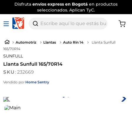
Disfruta
envíos express en Bogotá
en productos
seleccionados. Aplican TyC.
Escribe aquí lo que estás buscando
Automotriz
Llantas
Auto Rin 14
Llanta Sunfull
165/70R14
SUNFULL
Llanta Sunfull 165/70R14
:
232669
Vendido por
Home Sentry