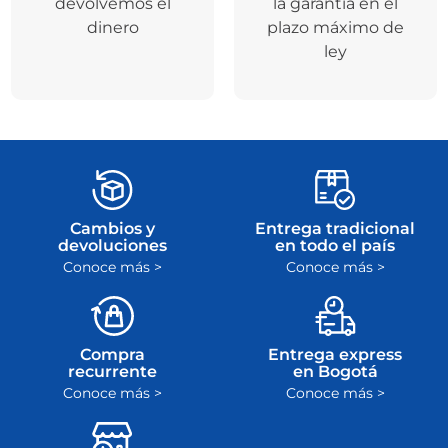
Addi
y
Mercado
seleccionado
Pago
.
Te entregamos el
En caso de avería,
producto que
puedes devolver tu
compraste o te
producto o solicitar
devolvemos el
la garantía en el
dinero
plazo máximo de
ley