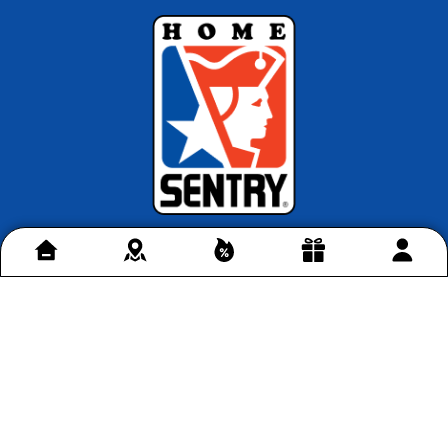
Retira en tienda
en Bogotá
Conoce más >
Contáctenos
+
Acerca de Home Sentry
+
Permítenos ayudarte
+