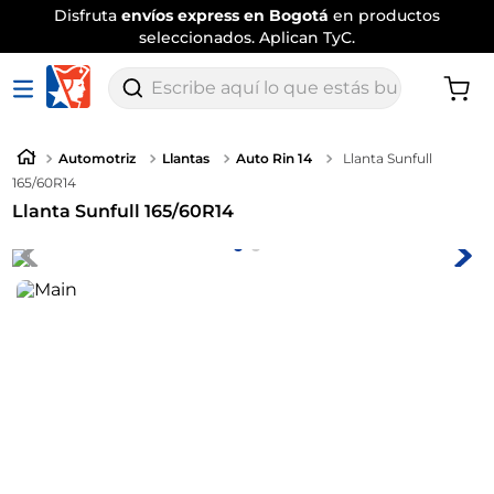
Disfruta
envíos express en Bogotá
en productos
seleccionados. Aplican TyC.
Escribe aquí lo que estás buscando
Automotriz
Llantas
Auto Rin 14
Llanta Sunfull
165/60R14
Llanta Sunfull 165/60R14