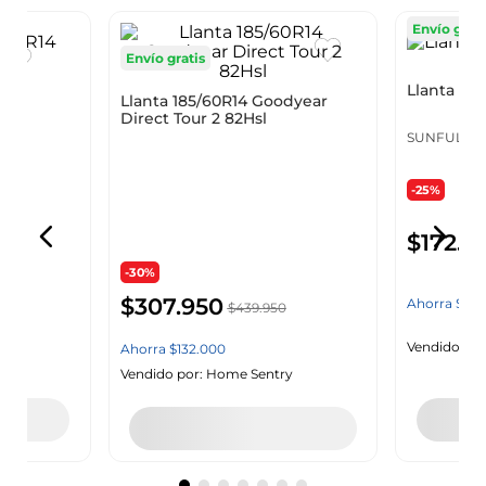
Envío gratis
Envío grati
Llanta 185/60R14 Goodyear
R14
Llanta Sun
Direct Tour 2 82Hsl
SUNFULL
GOODYEAR
-25%
-30%
$
172
.
4
$
307
.
950
$
439
.
950
Ahorra
$
57
.
Ahorra
$
132
.
000
y
Vendido por
Vendido por:
Home Sentry