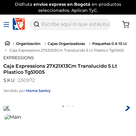
Disfruta
envíos express en Bogotá
en productos
seleccionados. Aplican TyC.
Escribe aquí lo que estás buscando
Organización
Cajas Organizadoras
Pequeñas 0 A 10 Lt
Caja Expressions 27X21X13Cm Translucido 5 Lt Plastico Tg51005
EXPRESSIONS
Caja Expressions 27X21X13Cm Translucido 5 Lt
Plastico Tg51005
:
230972
Vendido por
Home Sentry