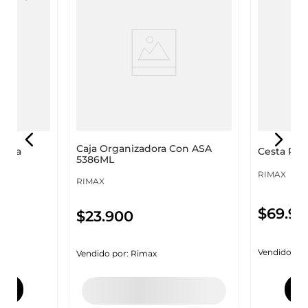
Caja Organizadora Con ASA
onía
Cesta Plu
5386ML
RIMAX
RIMAX
$
69
.
90
$
23
.
900
Vendido por
Vendido por:
Rimax
Agregar