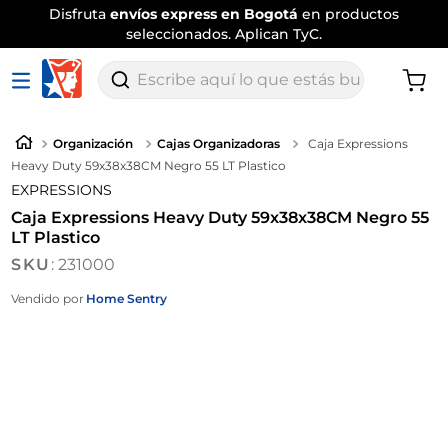
Disfruta
envíos express en Bogotá
en productos
seleccionados. Aplican TyC.
Escribe aquí lo que estás buscando
Organización
Cajas Organizadoras
Caja Expressions
Heavy Duty 59x38x38CM Negro 55 LT Plastico
EXPRESSIONS
Caja Expressions Heavy Duty 59x38x38CM Negro 55
LT Plastico
:
231000
Vendido por
Home Sentry