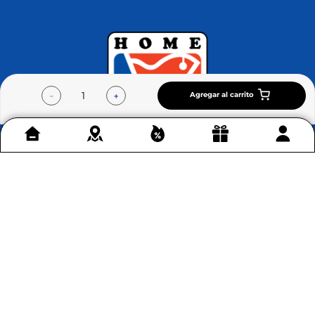
Agregar al carrito
－
＋
Contáctenos
+
Acerca de Home Sentry
+
Permítenos ayudarte
+