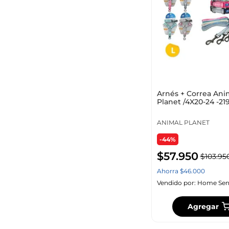
Arnés + Correa Ani
Planet /4X20-24 -21
Planet Surt
ANIMAL PLANET
-44%
$
57
.
950
$
103
.
95
Ahorra
$
46
.
000
Vendido por:
Home Sen
Agregar