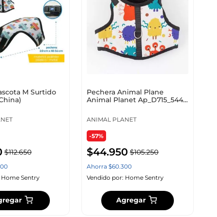
ascota M Surtido
Pechera Animal Plane
China)
Animal Planet Ap_D715_544
T Surtido S 38_48C
ANET
ANIMAL PLANET
-57%
0
$
44
.
950
$
112
.
650
$
105
.
250
700
Ahorra
$
60
.
300
:
Home Sentry
Vendido por:
Home Sentry
gregar
Agregar