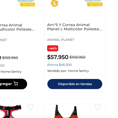
Arn°S Y Correa Animal
rrea Animal
Planet L Multicolor Poliester
lticolor Poliester
Ap-D715-5
ANIMAL PLANET
ANET
-44%
$
57
.
950
0
$
103
.
950
$
103
.
950
Ahorra
$
46
.
000
000
Vendido por:
Home Sentry
:
Home Sentry
gregar
Disponible en tiendas