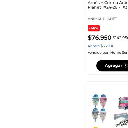
Arnés + Correa Ani
Planet 1X24-28 - 1X
Planet
ANIMAL PLANET
-46%
$
76
.
950
$
142
.
95
Ahorra
$
66
.
000
Vendido por:
Home Sen
Agregar