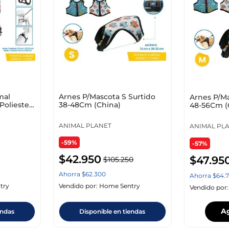
10
.
cuadros
mal
Arnes P/Mascota S Surtido
Arnes P/M
Poliester
38-48Cm (China)
48-56Cm (
ANIMAL PLANET
ANIMAL PL
-59%
-57%
$
42
.
950
$
47
.
95
$
105
.
250
Ahorra
$
62
.
300
Ahorra
$
64
.
try
Vendido por:
Home Sentry
Vendido por
A
endas
Disponible en tiendas