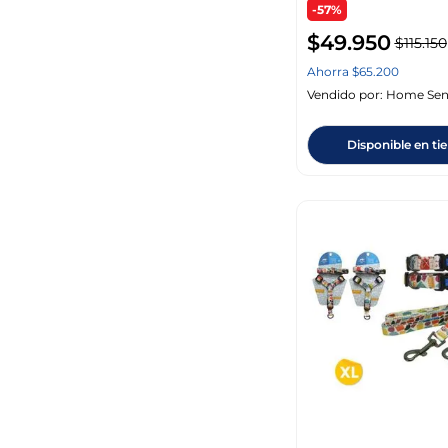
-57%
$
49
.
950
$
115
.
150
Ahorra
$
65
.
200
Vendido por:
Home Sen
Disponible en ti