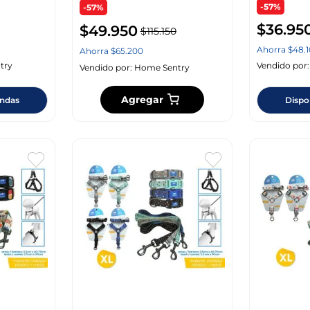
-57%
-57%
$
36
.
95
$
49
.
950
$
115
.
150
Ahorra
$
48
.
Ahorra
$
65
.
200
try
Vendido por
Vendido por:
Home Sentry
Agregar
endas
Dispo