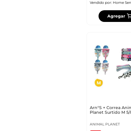
Vendido por:
Home Sen
Agregar
Arn°S + Correa Ani
Planet Surtido M 5/
5/8X4Ft Ap-D715
ANIMAL PLANET