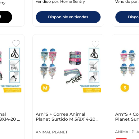
Vendido por:
Home Sentry
Vendido por
try
Disponible en tiendas
Dispo
mal
Arn°S + Co
Arn°S + Correa Animal
8X14-20 -
Planet Surt
Planet Surtido M 5/8X14-20 -
3/8X4Ft A
5/8X4Ft Ap-D715
ANIMAL PL
ANIMAL PLANET