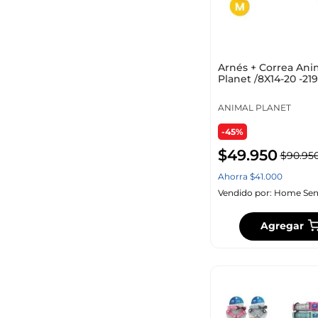
Arnés + Correa Ani
Planet /8X14-20 -21
Planet Surt
ANIMAL PLANET
-45%
$
49
.
950
$
90
.
95
Ahorra
$
41
.
000
Vendido por:
Home Sen
Agregar