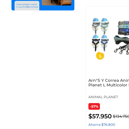
Arn°S Y Correa Ani
Planet L Multicolor 
Ap-D715-5
ANIMAL PLANET
-57%
$
57
.
950
$
134
.
75
Ahorra
$
76
.
800