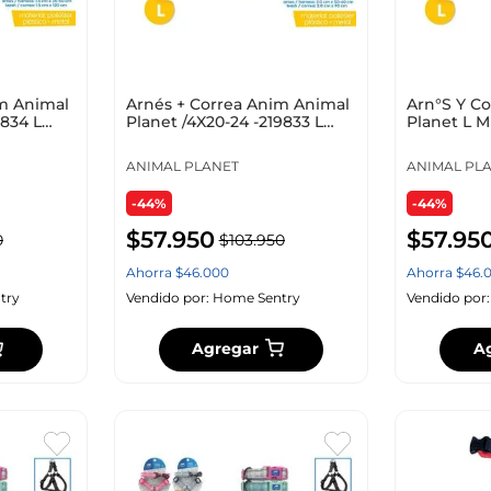
m Animal
Arnés + Correa Anim Animal
Arn°S Y Co
9834 L
Planet /4X20-24 -219833 L
Planet L Mu
Planet Surt
Ap-D715-4
ANIMAL PLANET
ANIMAL PL
-44%
-44%
$
57
.
950
$
57
.
95
0
$
103
.
950
Ahorra
$
46
.
000
Ahorra
$
46
.
try
Vendido por:
Home Sentry
Vendido por
Agregar
A