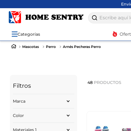
Env
Escribe aquí lo q
Ofer
Categorías
Mascotas
Perro
Arnés Pecheras Perro
48
PRODUCTOS
Filtros
Marca
ANIMAL PLANET
Color
Dogerpilar
CLARK
MULTICOLOR
CALABAZA PETS
Materiales 1