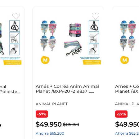
Arnés + Correa Anim Animal
Arnés + C
mal
Planet /8X14-20 -219837 L
Planet /8X
Poliester
Planet Surt
Planet Sur
ANIMAL PLANET
ANIMAL PL
-57%
-57%
$
49
.
950
$
49
.
95
$
115
.
150
0
Ahorra
$
65
.
200
Ahorra
$
65
.
2