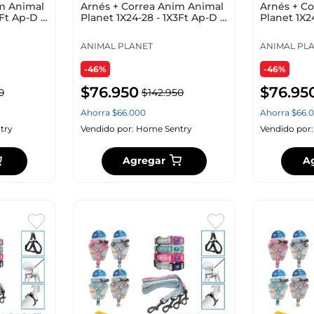
m Animal
Arnés + Correa Anim Animal
Arnés + C
3Ft Ap-D L
Planet 1X24-28 - 1X3Ft Ap-D L
Planet 1X2
Planet
Planet
ANIMAL PLANET
ANIMAL PL
-46%
-46%
$
76
.
950
$
76
.
95
0
$
142
.
950
Ahorra
$
66
.
000
Ahorra
$
66
.
0
try
Vendido por:
Home Sentry
Vendido por
Agregar
A