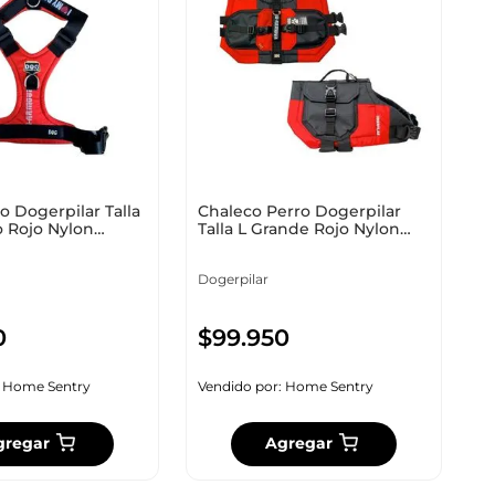
o Dogerpilar Talla
Chaleco Perro Dogerpilar
 Rojo Nylon
Talla L Grande Rojo Nylon
Chbg0001R
Dogerpilar
0
$
99
.
950
:
Home Sentry
Vendido por:
Home Sentry
gregar
Agregar