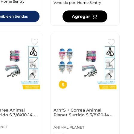
:
Home Sentry
Vendido por:
Home Sentry
Agregar
nible en tiendas
rrea Animal
Arn°S + Correa Animal
ido S 3/8X10-14 -
Planet Surtido S 3/8X10-14 -
p-D715
3/8X4Ft Ap-D715
ANET
ANIMAL PLANET