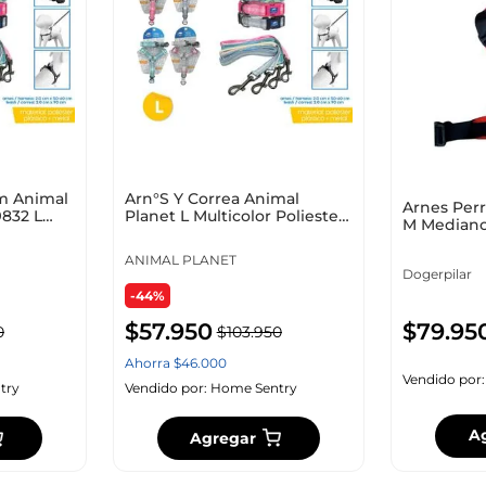
m Animal
Arn°S Y Correa Animal
Arnes Perr
9832 L
Planet L Multicolor Poliester
M Mediano
Ap-D715-5
Adm0001R
ANIMAL PLANET
Dogerpilar
-44%
$
57
.
950
$
79
.
95
0
$
103
.
950
Ahorra
$
46
.
000
Vendido por
try
Vendido por:
Home Sentry
A
Agregar