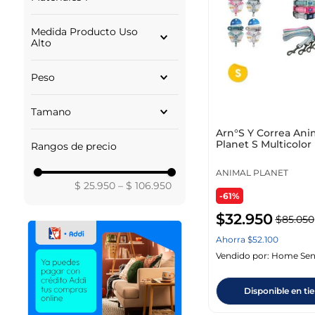
SURTIDO
INTERPET
ROJO
POLIESTER
NEGRO
Medida Producto Uso
NYLON
Alto
90.00
Peso
74.00
LIBRA
Tamano
Arn°S Y Correa Ani
L
Planet S Multicolor 
Rangos de precio
MEDIANO
Ap-D715-5
GRANDE
ANIMAL PLANET
XL
$ 25.950
–
$ 106.950
S
-61%
$
32
.
950
$
85
.
050
Ahorra
$
52
.
100
Vendido por:
Home Sen
Disponible en ti