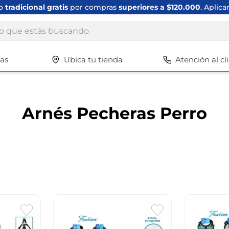
ío
tradicional gratis
por compras
superiores a $120.000
. Aplica
ue estás buscando
tas
Ubica tu tienda
Atención al cl
Términos más buscados
1
.
scrub daddy
2
.
escritorio
Arnés Pecheras Perro
3
.
vajilla
4
.
silla
5
.
closet
6
.
espejo
7
.
vajillas
8
.
cafetera
9
.
zapatero