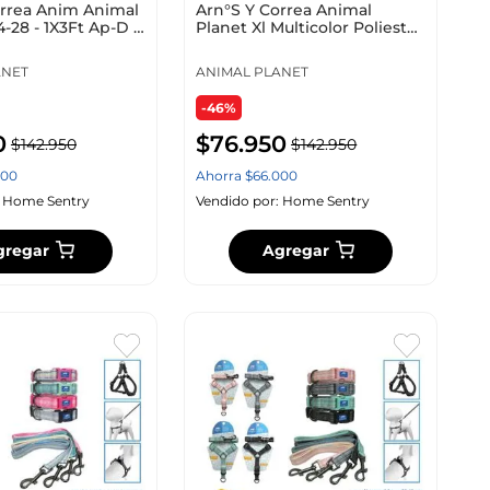
orrea Anim Animal
Arn°S Y Correa Animal
4-28 - 1X3Ft Ap-D L
Planet Xl Multicolor Poliester
Ap-D715-
ANET
ANIMAL PLANET
-46%
0
$
76
.
950
$
142
.
950
$
142
.
950
00
Ahorra
$
66
.
000
:
Home Sentry
Vendido por:
Home Sentry
gregar
Agregar