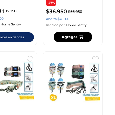
-57%
0
$
36
.
950
$
85
.
050
$
85
.
050
100
Ahorra
$
48
.
100
:
Home Sentry
Vendido por:
Home Sentry
Agregar
nible en tiendas