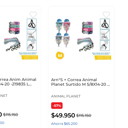
orrea Anim Animal
Arn°S + Correa Animal
14-20 -219835 L
Planet Surtido M 5/8X14-20 -
t
5/8X4Ft Ap-D715
ANET
ANIMAL PLANET
-57%
0
$
49
.
950
$
115
.
150
$
115
.
150
00
Ahorra
$
65
.
200