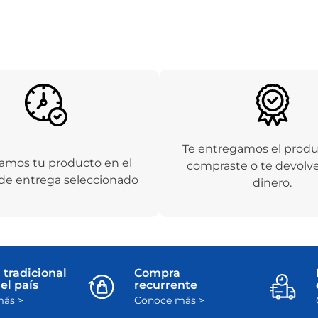
10
.
cuadros
Te entregamos el prod
amos tu producto en el
compraste o te devolv
de entrega seleccionado
dinero.
 tradicional
Compra
el país
recurrente
ás >
Conoce más >