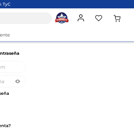
an TyC.
iente
ontraseña
seña
enta?