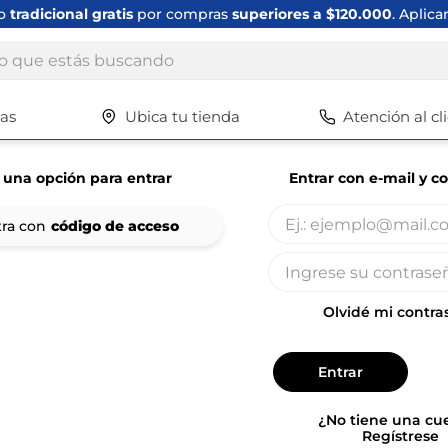
ta
envíos express en Bogotá
en productos seleccionados. Aplic
ue estás buscando
tas
Ubica tu tienda
Atención al cl
Términos más buscados
1
.
scrub daddy
 una opción para entrar
Entrar con e-mail y c
2
.
escritorio
3
.
vajilla
4
.
silla
5
.
closet
Olvidé mi contra
6
.
espejo
7
.
vajillas
Entrar
8
.
cafetera
¿No tiene una cu
Regístrese
9
.
zapatero