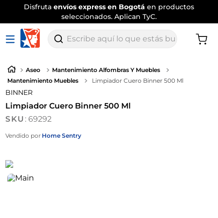
Disfruta
envíos express en Bogotá
en productos
seleccionados. Aplican TyC.
Escribe aquí lo que estás buscando
Aseo
Mantenimiento Alfombras Y Muebles
Mantenimiento Muebles
Limpiador Cuero Binner 500 Ml
BINNER
Limpiador Cuero Binner 500 Ml
:
69292
Vendido por
Home Sentry