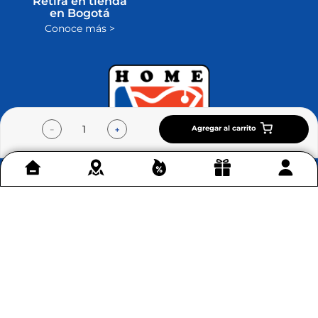
Retira en tienda
en Bogotá
Conoce más >
Agregar al carrito
－
＋
Contáctenos
+
Acerca de Home Sentry
+
Permítenos ayudarte
+