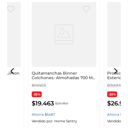
ner Limon
Quitamanchas Binner
Protector
Colchones- Almohadas 700 Ml
Exterior 
208911
BINNER
BINNER
-25%
-25%
$
19
.
463
$
26
.
96
$
25
.
950
Ahorra
$
6487
Ahorra
$
89
y
Vendido por:
Home Sentry
Vendido por