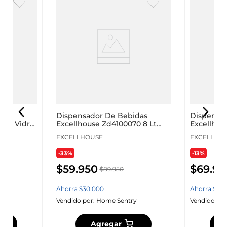
idas
Dispensador De Bebidas
Dispensa
 Lt Vidrio
Excellhouse Zd4100070 8 Lt
Excellhou
Vidrio Zd4100070
Vidrio Zd
EXCELLHOUSE
EXCELLHO
-33%
-13%
$
59
.
950
$
69
.
95
$
89
.
950
Ahorra
$
30
.
000
Ahorra
$
10
.
y
Vendido por:
Home Sentry
Vendido por
Agregar