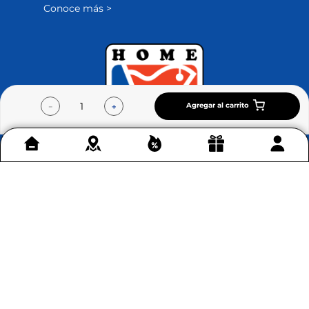
Conoce más >
Agregar al carrito
－
＋
Contáctenos
+
Acerca de Home Sentry
+
Permítenos ayudarte
+