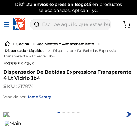
Disfruta
envíos express en Bogotá
en productos
seleccionados. Aplican TyC.
Escribe aquí lo que estás buscando
Cocina
Recipientes Y Almacenamiento
Dispensador Líquidos
Dispensador De Bebidas Expressions
Transparente 4 Lt Vidrio Jb4
EXPRESSIONS
Dispensador De Bebidas Expressions Transparente
4 Lt Vidrio Jb4
:
217974
Vendido por
Home Sentry